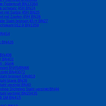
kte Federkraft BN13364
ppe schwarz 45H BN24
ert mit Spitze 45H BN25
ert mit Zapfen 45H BN26
ide Stahl brüniert 45 H BN27
sechskant 012.9 BN1359
 BN414
nk BN426
l BN406
hl BN402
t - blank
üniert BN65/BN66
rzinkt BN40072
tahl brüniert DIN913
tahl blank BN38
tahl verzinkt BN40
hne Dichtring Stahl verzinkt BN44
tahl verzinkt BN20435
.6 1M BN415