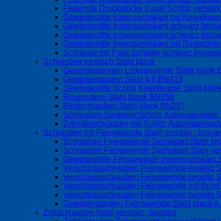
Federnde Druckstücke Kugel Schlitz verstär
Gewindestifte Innensechskant mit Kegelku
Gewindestifte Innensechskant schwarz brüni
Gewindestifte Innensechskant schwarz brüni
Gewindestifte Innensechskant mit Ringschne
Schraube mit Pass-Schulter schwarz Innen
Schrauben metrisch Stahl blank
Gewindestangen Linksgewinde Stahl blank
Gewindestangen Stahl 4.6 BN413
Gewindestifte Schlitz Kegelkuppe Stahl bla
Ringmuttern Stahl blank BN259
Ringschrauben Stahl blank BN257
Schrauben Senkkopf Schlitz Automatenstah
Zylinderschrauben mit Schlitz Automatensta
Schrauben mit Feingewinde Stahl verzinkt - brünier
Schrauben Feingewinde Sechskant Stahl br
Schrauben Feingewinde Sechskant Stahl ve
Gewindestifte Feingewinde Innensechskant S
Verschlussschrauben Feingewinde kegelig S
Verschlussschrauben Feingewinde kegelig S
Verschlussschrauben Feingewinde mit Bund o
Verschlussschrauben Feingewinde kegelig S
Gewindestangen Feingewinde Stahl blank 4
Zollschrauben Stahl verzinkt - brüniert