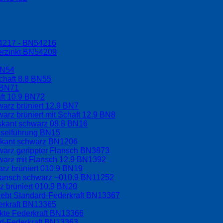
54217 - BN54216
erzinkt BN54209
BN54
chaft 8.8 BN55
 BN71
aft 10.9 BN72
arz brüniert 12.9 BN7
arz brüniert mit Schaft 12.9 BN8
hskant schwarz 08.8 BN16
sselführung BN15
skant schwarz BN1206
warz gerippter Flansch BN3873
warz mit Flansch 12.9 BN1392
rz brüniert 010.9 BN19
Flansch schwarz ~010.9 BN11252
 brüniert 010.9 BN20
lebt Standard-Federkraft BN13367
erkraft BN13365
rkte Federkraft BN13366
rd-Federkraft BN13363