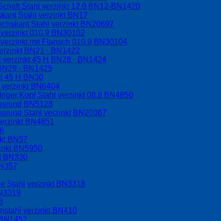
Schaft Stahl verzinkt 12.9 BN12-BN1420
kant Stahl verzinkt BN17
echskant Stahl verzinkt BN20697
 verzinkt 010.9 BN30102
verzinkt mit Flansch 010.9 BN30104
erzinkt BN21 - BN1422
l verzinkt 45 H BN28 - BN1424
H BN29 - BN1425
kt 45 H BN30
 verzinkt BN6404
riger Kopf Stahl verzinkt 08.8 BN4850
chsrund BN5128
hsrund Stahl verzinkt BN20367
verzinkt BN4851
56
nkt BN57
zinkt BN5950
kt BN330
BN357
e Stahl verzinkt BN3318
BN3319
8
nstahl verzinkt BN410
t BN1452