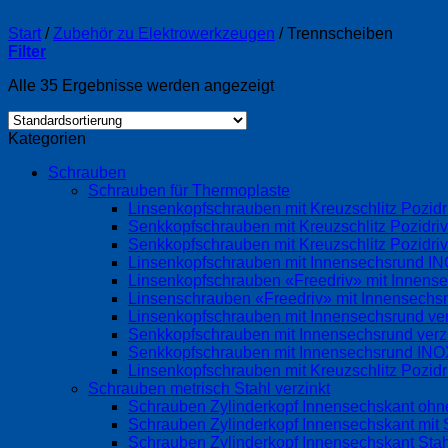
Start
/
Zubehör zu Elektrowerkzeugen
/
Trennscheiben
Filter
Alle 35 Ergebnisse werden angezeigt
Kategorien
Schrauben
Schrauben für Thermoplaste
Linsenkopfschrauben mit Kreuzschlitz Pozi
Senkkopfschrauben mit Kreuzschlitz Pozidri
Senkkopfschrauben mit Kreuzschlitz Pozidr
Linsenkopfschrauben mit Innensechsrund 
Linsenkopfschrauben «Freedriv» mit Innense
Linsenschrauben «Freedriv» mit Innensechsr
Linsenkopfschrauben mit Innensechsrund ve
Senkkopfschrauben mit Innensechsrund ver
Senkkopfschrauben mit Innensechsrund IN
Linsenkopfschrauben mit Kreuzschlitz Pozid
Schrauben metrisch Stahl verzinkt
Schrauben Zylinderkopf Innensechskant ohne
Schrauben Zylinderkopf Innensechskant mit S
Schrauben Zylinderkopf Innensechskant Stah