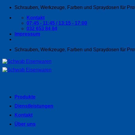
Zum
Schrauben, Werkzeuge, Farben und Spraydosen für Pro
Inhalt
Kontakt
springen
07:45 - 11:45 / 13:15 - 17:00
032 653 84 84
Impressum
Schrauben, Werkzeuge, Farben und Spraydosen für Pro
Produkte
Dienstleistungen
Kontakt
Über uns