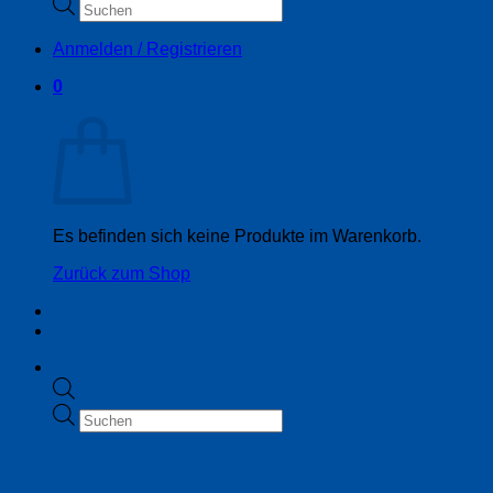
Products
search
Anmelden / Registrieren
0
Warenkorb
Es befinden sich keine Produkte im Warenkorb.
Zurück zum Shop
Products
search
Trennscheiben