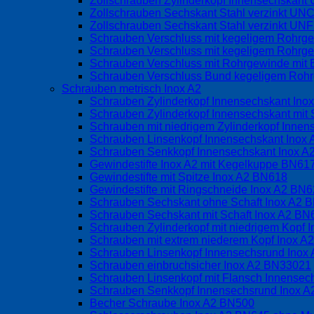
Zollschrauben Zylinderkopf Innensechskan
Zollschrauben Sechskant Stahl verzinkt UN
Zollschrauben Sechskant Stahl verzinkt UN
Schrauben Verschluss mit kegeligem Rohrg
Schrauben Verschluss mit kegeligem Rohrge
Schrauben Verschluss mit Rohrgewinde mit 
Schrauben Verschluss Bund kegeligem Rohrg
Schrauben metrisch Inox A2
Schrauben Zylinderkopf Innensechskant Ino
Schrauben Zylinderkopf Innensechskant mit 
Schrauben mit niedrigem Zylinderkopf Inne
Schrauben Linsenkopf Innensechskant Inox
Schrauben Senkkopf Innensechskant Inox 
Gewindestifte Inox A2 mit Kegelkuppe BN6
Gewindestifte mit Spitze Inox A2 BN618
Gewindestifte mit Ringschneide Inox A2 BN
Schrauben Sechskant ohne Schaft Inox A2 
Schrauben Sechskant mit Schaft Inox A2 BN
Schrauben Zylinderkopf mit niedrigem Kopf
Schrauben mit extrem niederem Kopf Inox 
Schrauben Linsenkopf Innensechsrund Inox
Schrauben einbruchsicher Inox A2 BN33021
Schrauben Linsenkopf mit Flansch Innense
Schrauben Senkkopf Innensechsrund Inox 
Becher Schraube Inox A2 BN500