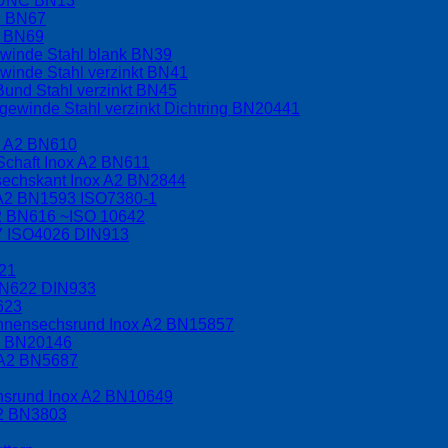
t UNC BN13
C BN67
F BN69
ewinde Stahl blank BN39
winde Stahl verzinkt BN41
Bund Stahl verzinkt BN45
ewinde Stahl verzinkt Dichtring BN20441
x A2 BN610
Schaft Inox A2 BN611
nsechskant Inox A2 BN2844
 A2 BN1593 ISO7380-1
A2 BN616 ~ISO 10642
17 ISO4026 DIN913
621
BN622 DIN933
623
 Innensechsrund Inox A2 BN15857
A2 BN20146
 A2 BN5687
chsrund Inox A2 BN10649
A2 BN3803