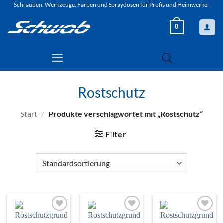
Zum
Schrauben, Werkzeuge, Farben und Spraydosen für Profis und Heimwerker
Inhalt
0
springen
Rostschutz
Start
/
Produkte verschlagwortet mit „Rostschutz“
Filter
Zur
Zur
Zur