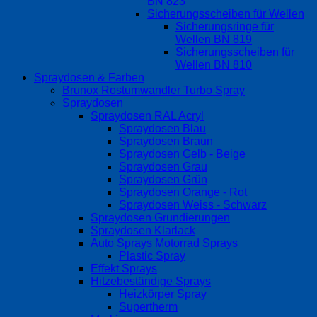
BN 823
Sicherungsscheiben für Wellen
Sicherungsringe für
Wellen BN 819
Sicherungsscheiben für
Wellen BN 810
Spraydosen & Farben
Brunox Rostumwandler Turbo Spray
Spraydosen
Spraydosen RAL Acryl
Spraydosen Blau
Spraydosen Braun
Spraydosen Gelb - Beige
Spraydosen Grau
Spraydosen Grün
Spraydosen Orange - Rot
Spraydosen Weiss - Schwarz
Spraydosen Grundierungen
Spraydosen Klarlack
Auto Sprays Motorrad Sprays
Plastic Spray
Effekt Sprays
Hitzebeständige Sprays
Heizkörper Spray
Supertherm