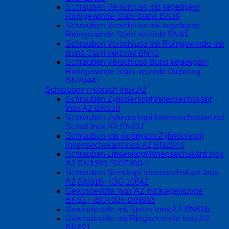
Schrauben Verschluss mit kegeligem
Rohrgewinde Stahl blank BN39
Schrauben Verschluss mit kegeligem
Rohrgewinde Stahl verzinkt BN41
Schrauben Verschluss mit Rohrgewinde mit
Bund Stahl verzinkt BN45
Schrauben Verschluss Bund kegeligem
Rohrgewinde Stahl verzinkt Dichtring
BN20441
Schrauben metrisch Inox A2
Schrauben Zylinderkopf Innensechskant
Inox A2 BN610
Schrauben Zylinderkopf Innensechskant mit
Schaft Inox A2 BN611
Schrauben mit niedrigem Zylinderkopf
Innensechskant Inox A2 BN2844
Schrauben Linsenkopf Innensechskant Inox
A2 BN1593 ISO7380-1
Schrauben Senkkopf Innensechskant Inox
A2 BN616 ~ISO 10642
Gewindestifte Inox A2 mit Kegelkuppe
BN617 ISO4026 DIN913
Gewindestifte mit Spitze Inox A2 BN618
Gewindestifte mit Ringschneide Inox A2
BN621