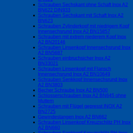
Schrauben Sechskant ohne Schaft Inox A2
BN622 DIN933
Schrauben Sechskant mit Schaft Inox A2
BN623
Schrauben Zylinderkopf mit niedrigem Kopf
Innensechsrund Inox A2 BN15857
Schrauben mit extrem niederem Kopf Inox
A2 BN20146
Schrauben Linsenkopf Innensechsrund Inox
A2 BN5687
Schrauben einbruchsicher Inox A2
BN33021
Schrauben Linsenkopf mit Flansch
Innensechsrund Inox A2 BN10649
Schrauben Senkkopf Innensechsrund Inox
A2 BN3803
Becher Schraube Inox A2 BN500
Schlosserschrauben Inox A2 BN645 ohne
Muttern
Schrauben mit Flügel gepresst INOX A2
BN2725
Gewindestangen Inox A2 BN662
Schrauben Linsenkopf Kreuzschlitz PH Inox
A2 BN660
Schrauben Senkkopf Kreuzschlitz PH Inox