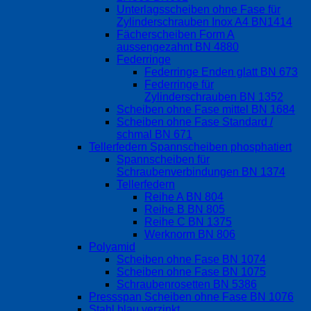
Unterlagsscheiben ohne Fase für
Zylinderschrauben Inox A4 BN1414
Fächerscheiben Form A
aussengezahnt BN 4880
Federringe
Federringe Enden glatt BN 673
Federringe für
Zylinderschrauben BN 1352
Scheiben ohne Fase mittel BN 1684
Scheiben ohne Fase Standard /
schmal BN 671
Tellerfedern Spannscheiben phosphatiert
Spannscheiben für
Schraubenverbindungen BN 1374
Tellerfedern
Reihe A BN 804
Reihe B BN 805
Reihe C BN 1375
Werknorm BN 806
Polyamid
Scheiben ohne Fase BN 1074
Scheiben ohne Fase BN 1075
Schraubenrosetten BN 5386
Pressspan Scheiben ohne Fase BN 1076
Stahl blau verzinkt