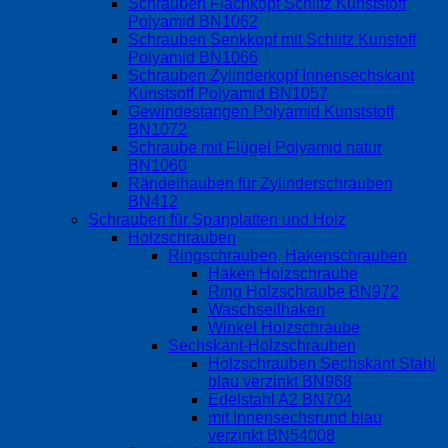
Schrauben Flachkopf Schlitz Kunststoff
Polyamid BN1062
Schrauben Senkkopf mit Schlitz Kunstoff
Polyamid BN1066
Schrauben Zylinderkopf Innensechskant
Kunstsoff Polyamid BN1057
Gewindestangen Polyamid Kunststoff
BN1072
Schraube mit Flügel Polyamid natur
BN1060
Rändelhauben für Zylinderschrauben
BN412
Schrauben für Spanplatten und Holz
Holzschrauben
Ringschrauben, Hakenschrauben
Haken Holzschraube
Ring Holzschraube BN972
Waschseilhaken
Winkel Holzschraube
Sechskant-Holzschrauben
Holzschrauben Sechskant Stahl
blau verzinkt BN968
Edelstahl A2 BN704
mit Innensechsrund blau
verzinkt BN54008