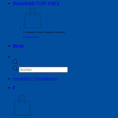
Warenkorb /
CHF
0.00
0
Es befinden sich keine Produkte im Warenkorb.
Zurück zum Shop
Menü
Products
search
Anmelden / Registrieren
0
Warenkorb