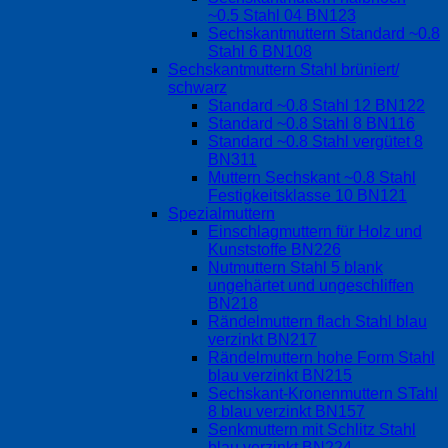
~0.5 Stahl 04 BN123
Sechskantmuttern Standard ~0.8
Stahl 6 BN108
Sechskantmuttern Stahl brüniert/
schwarz
Standard ~0.8 Stahl 12 BN122
Standard ~0.8 Stahl 8 BN116
Standard ~0.8 Stahl vergütet 8
BN311
Muttern Sechskant ~0.8 Stahl
Festigkeitsklasse 10 BN121
Spezialmuttern
Einschlagmuttern für Holz und
Kunststoffe BN226
Nutmuttern Stahl 5 blank
ungehärtet und ungeschliffen
BN218
Rändelmuttern flach Stahl blau
verzinkt BN217
Rändelmuttern hohe Form Stahl
blau verzinkt BN215
Sechskant-Kronenmuttern STahl
8 blau verzinkt BN157
Senkmuttern mit Schlitz Stahl
blau verzinkt BN224