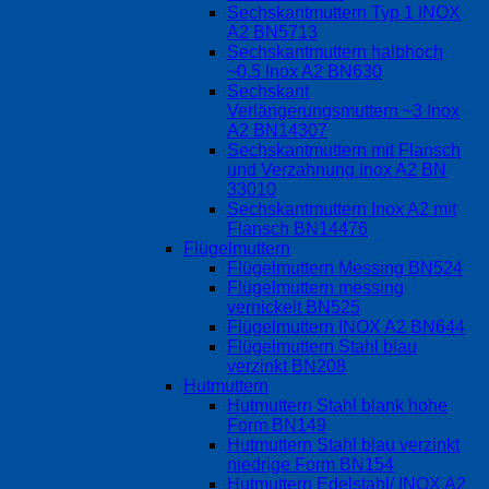
Sechskantmuttern Typ 1 INOX
A2 BN5713
Sechskantmuttern halbhoch
~0.5 Inox A2 BN630
Sechskant
Verlängerungsmuttern ~3 Inox
A2 BN14307
Sechskantmuttern mit Flansch
und Verzahnung Inox A2 BN
33010
Sechskantmuttern Inox A2 mit
Flansch BN14476
Flügelmuttern
Flügelmuttern Messing BN524
Flügelmuttern messing
vernickelt BN525
Flügelmuttern INOX A2 BN644
Flügelmuttern Stahl blau
verzinkt BN208
Hutmuttern
Hutmuttern Stahl blank hohe
Form BN149
Hutmuttern Stahl blau verzinkt
niedrige Form BN154
Hutmuttern Edelstahl/ INOX A2