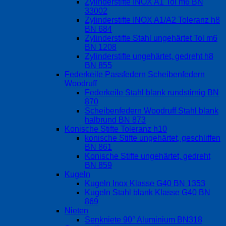
Zylinderstifte INOX A1 Tol m6 BN
33002
Zylinderstifte INOX A1/A2 Toleranz h8
BN 684
Zylinderstifte Stahl ungehärtet Tol m6
BN 1208
Zylinderstifte ungehärtet, gedreht h8
BN 855
Federkeile Passfedern Scheibenfedern
Woodruff
Federkeile Stahl blank rundstirnig BN
870
Scheibenfedern Woodruff Stahl blank
halbrund BN 873
Konische Stifte Toleranz h10
konische Stifte ungehärtet, geschliffen
BN 861
Konische Stifte ungehärtet, gedreht
BN 859
Kugeln
Kugeln Inox Klasse G40 BN 1353
Kugeln Stahl blank Klasse G40 BN
869
Nieten
Senkniete 90° Aluminium BN318