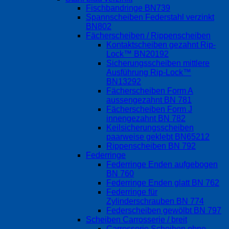
Fischbandringe BN739
Spannscheiben Federstahl verzinkt
BN802
Fächerscheiben / Rippenscheiben
Kontaktscheiben gezahnt Rip-
Lock™ BN20192
Sicherungsscheiben mittlere
Ausführung Rip-Lock™
BN13292
Fächerscheiben Form A
aussengezahnt BN 781
Fächerscheiben Form J
innengezahnt BN 782
Keilsicherungsscheiben
paarweise geklebt BN65212
Rippenscheiben BN 792
Federringe
Federringe Enden aufgebogen
BN 760
Federringe Enden glatt BN 762
Federringe für
Zylinderschrauben BN 774
Federscheiben gewölbt BN 797
Scheiben Carrosserie / breit
Carrosserie Scheiben ohne