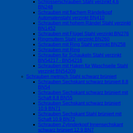
Schlosserschrauben Stahl verzinkt 4.6
BN248
Schrauben mit flachem Rändelkopf
Automatenstahl verzinkt BN410
Schrauben mit hohem Rändel Stahl verzinkt
BN1452
Schrauben mit Flügel Stahl verzinkt BN276
Ringmuttern Stahl verzinkt BN260
Schrauben mit Ring Stahl verzinkt BN258
Schrauben mit Ring
Schrauben für Schaukeln Stahl verzinkt
BN54217 - BN54216
Schrauben mit Haken für Waschseile Stahl
verzinkt BN54209
Schrauben metrisch Stahl schwarz brüniert
Schrauben Sechskant schwarz brüniert 8.8
BN54
Schrauben Sechskant schwarz brüniert mit
Schaft 8.8 BN55
Schrauben Sechskant schwarz brüniert
10.9 BN71
Schrauben Sechskant Stahl brüniert mit
Schaft 10.9 BN72
Schrauben Zylinderkopf Innensechskant
schwarz brüniert 12.9 BN7