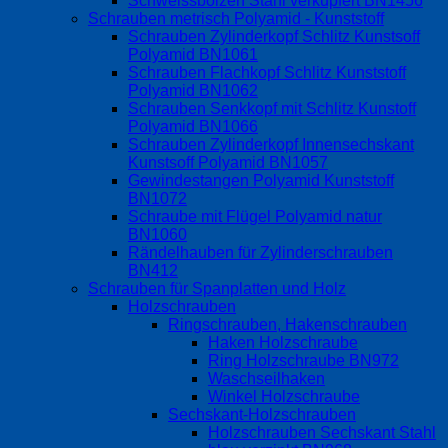
Schweissbolzen Stahl verkupfert BN1456
Schrauben metrisch Polyamid - Kunststoff
Schrauben Zylinderkopf Schlitz Kunstsoff
Polyamid BN1061
Schrauben Flachkopf Schlitz Kunststoff
Polyamid BN1062
Schrauben Senkkopf mit Schlitz Kunstoff
Polyamid BN1066
Schrauben Zylinderkopf Innensechskant
Kunstsoff Polyamid BN1057
Gewindestangen Polyamid Kunststoff
BN1072
Schraube mit Flügel Polyamid natur
BN1060
Rändelhauben für Zylinderschrauben
BN412
Schrauben für Spanplatten und Holz
Holzschrauben
Ringschrauben, Hakenschrauben
Haken Holzschraube
Ring Holzschraube BN972
Waschseilhaken
Winkel Holzschraube
Sechskant-Holzschrauben
Holzschrauben Sechskant Stahl