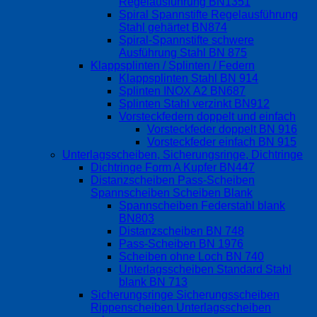
Regelausführung BN1351
Spiral Spannstifte Regelausführung
Stahl gehärtet BN874
Spiral-Spannstifte schwere
Ausführung Stahl BN 875
Klappsplinten / Splinten / Federn
Klappsplinten Stahl BN 914
Splinten INOX A2 BN687
Splinten Stahl verzinkt BN912
Vorsteckfedern doppelt und einfach
Vorsteckfeder doppelt BN 916
Vorsteckfeder einfach BN 915
Unterlagsscheiben, Sicherungsringe, Dichtringe
Dichtringe Form A Kupfer BN447
Distanzscheiben Pass-Scheiben
Spannscheiben Scheiben Blank
Spannscheiben Federstahl blank
BN803
Distanzscheiben BN 748
Pass-Scheiben BN 1976
Scheiben ohne Loch BN 740
Unterlagsscheiben Standard Stahl
blank BN 713
Sicherungsringe Sicherungsscheiben
Rippenscheiben Unterlagsscheiben