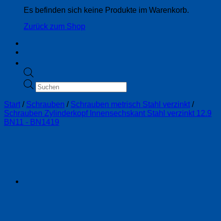
Es befinden sich keine Produkte im Warenkorb.
Zurück zum Shop
Products
search
Start
/
Schrauben
/
Schrauben metrisch Stahl verzinkt
/
Schrauben Zylinderkopf Innensechskant Stahl verzinkt 12.9
BN11 - BN1419