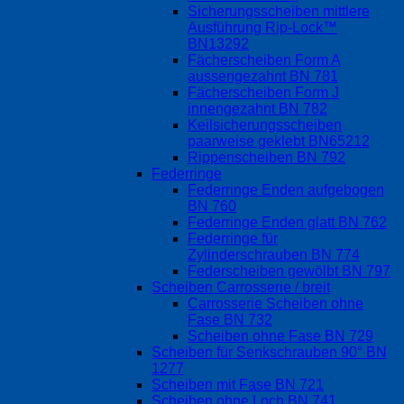
Sicherungsscheiben mittlere
Ausführung Rip-Lock™
BN13292
Fächerscheiben Form A
aussengezahnt BN 781
Fächerscheiben Form J
innengezahnt BN 782
Keilsicherungsscheiben
paarweise geklebt BN65212
Rippenscheiben BN 792
Federringe
Federringe Enden aufgebogen
BN 760
Federringe Enden glatt BN 762
Federringe für
Zylinderschrauben BN 774
Federscheiben gewölbt BN 797
Scheiben Carrosserie / breit
Carrosserie Scheiben ohne
Fase BN 732
Scheiben ohne Fase BN 729
Scheiben für Senkschrauben 90° BN
1277
Scheiben mit Fase BN 721
Scheiben ohne Loch BN 741