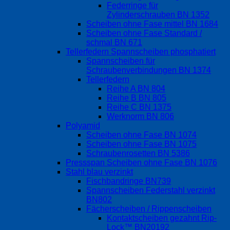
Federringe für
Zylinderschrauben BN 1352
Scheiben ohne Fase mittel BN 1684
Scheiben ohne Fase Standard /
schmal BN 671
Tellerfedern Spannscheiben phosphatiert
Spannscheiben für
Schraubenverbindungen BN 1374
Tellerfedern
Reihe A BN 804
Reihe B BN 805
Reihe C BN 1375
Werknorm BN 806
Polyamid
Scheiben ohne Fase BN 1074
Scheiben ohne Fase BN 1075
Schraubenrosetten BN 5386
Pressspan Scheiben ohne Fase BN 1076
Stahl blau verzinkt
Fischbandringe BN739
Spannscheiben Federstahl verzinkt
BN802
Fächerscheiben / Rippenscheiben
Kontaktscheiben gezahnt Rip-
Lock™ BN20192