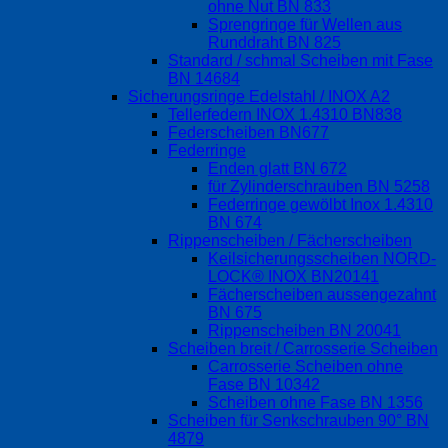
ohne Nut BN 833
Sprengringe für Wellen aus
Runddraht BN 825
Standard / schmal Scheiben mit Fase
BN 14684
Sicherungsringe Edelstahl / INOX A2
Tellerfedern INOX 1.4310 BN838
Federscheiben BN677
Federringe
Enden glatt BN 672
für Zylinderschrauben BN 5258
Federringe gewölbt Inox 1.4310
BN 674
Rippenscheiben / Fächerscheiben
Keilsicherungsscheiben NORD-
LOCK® INOX BN20141
Fächerscheiben aussengezahnt
BN 675
Rippenscheiben BN 20041
Scheiben breit / Carrosserie Scheiben
Carrosserie Scheiben ohne
Fase BN 10342
Scheiben ohne Fase BN 1356
Scheiben für Senkschrauben 90° BN
4879