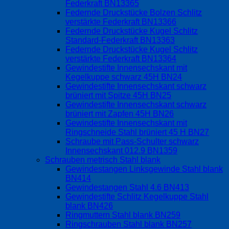
Federkraft BN13365
Federnde Druckstücke Bolzen Schlitz
verstärkte Federkraft BN13366
Federnde Druckstücke Kugel Schlitz
Standard-Federkraft BN13363
Federnde Druckstücke Kugel Schlitz
verstärkte Federkraft BN13364
Gewindestifte Innensechskant mit
Kegelkuppe schwarz 45H BN24
Gewindestifte Innensechskant schwarz
brüniert mit Spitze 45H BN25
Gewindestifte Innensechskant schwarz
brüniert mit Zapfen 45H BN26
Gewindestifte Innensechskant mit
Ringschneide Stahl brüniert 45 H BN27
Schraube mit Pass-Schulter schwarz
Innensechskant 012.9 BN1359
Schrauben metrisch Stahl blank
Gewindestangen Linksgewinde Stahl blank
BN414
Gewindestangen Stahl 4.6 BN413
Gewindestifte Schlitz Kegelkuppe Stahl
blank BN426
Ringmuttern Stahl blank BN259
Ringschrauben Stahl blank BN257