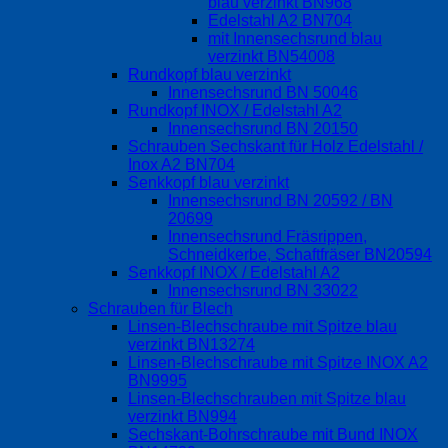
blau verzinkt BN968
Edelstahl A2 BN704
mit Innensechsrund blau
verzinkt BN54008
Rundkopf blau verzinkt
Innensechsrund BN 50046
Rundkopf INOX / Edelstahl A2
Innensechsrund BN 20150
Schrauben Sechskant für Holz Edelstahl /
Inox A2 BN704
Senkkopf blau verzinkt
Innensechsrund BN 20592 / BN
20699
Innensechsrund Fräsrippen,
Schneidkerbe, Schaftfräser BN20594
Senkkopf INOX / Edelstahl A2
Innensechsrund BN 33022
Schrauben für Blech
Linsen-Blechschraube mit Spitze blau
verzinkt BN13274
Linsen-Blechschraube mit Spitze INOX A2
BN9995
Linsen-Blechschrauben mit Spitze blau
verzinkt BN994
Sechskant-Bohrschraube mit Bund INOX