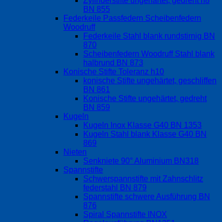
Zylinderstifte ungehärtet, gedreht h8
BN 855
Federkeile Passfedern Scheibenfedern
Woodruff
Federkeile Stahl blank rundstirnig BN
870
Scheibenfedern Woodruff Stahl blank
halbrund BN 873
Konische Stifte Toleranz h10
konische Stifte ungehärtet, geschliffen
BN 861
Konische Stifte ungehärtet, gedreht
BN 859
Kugeln
Kugeln Inox Klasse G40 BN 1353
Kugeln Stahl blank Klasse G40 BN
869
Nieten
Senkniete 90° Aluminium BN318
Spannstifte
Schwerspannstifte mit Zahnschlitz
federstahl BN 879
Spannstifte schwere Ausführung BN
876
Spiral Spannstifte INOX