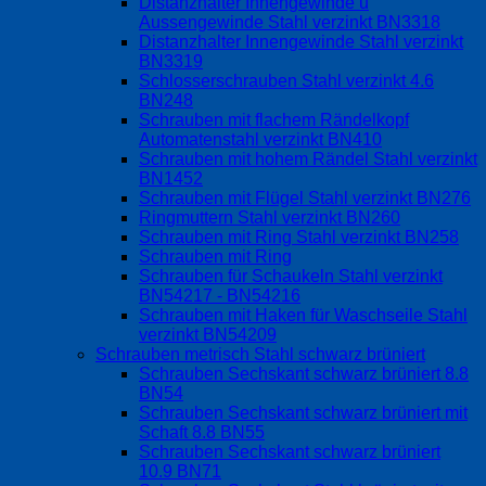
Distanzhalter Innengewinde u
Aussengewinde Stahl verzinkt BN3318
Distanzhalter Innengewinde Stahl verzinkt
BN3319
Schlosserschrauben Stahl verzinkt 4.6
BN248
Schrauben mit flachem Rändelkopf
Automatenstahl verzinkt BN410
Schrauben mit hohem Rändel Stahl verzinkt
BN1452
Schrauben mit Flügel Stahl verzinkt BN276
Ringmuttern Stahl verzinkt BN260
Schrauben mit Ring Stahl verzinkt BN258
Schrauben mit Ring
Schrauben für Schaukeln Stahl verzinkt
BN54217 - BN54216
Schrauben mit Haken für Waschseile Stahl
verzinkt BN54209
Schrauben metrisch Stahl schwarz brüniert
Schrauben Sechskant schwarz brüniert 8.8
BN54
Schrauben Sechskant schwarz brüniert mit
Schaft 8.8 BN55
Schrauben Sechskant schwarz brüniert
10.9 BN71