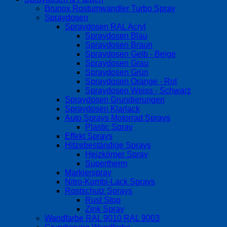
Brunox Rostumwandler Turbo Spray
Spraydosen
Spraydosen RAL Acryl
Spraydosen Blau
Spraydosen Braun
Spraydosen Gelb - Beige
Spraydosen Grau
Spraydosen Grün
Spraydosen Orange - Rot
Spraydosen Weiss - Schwarz
Spraydosen Grundierungen
Spraydosen Klarlack
Auto Sprays Motorrad Sprays
Plastic Spray
Effekt Sprays
Hitzebeständige Sprays
Heizkörper Spray
Supertherm
Markierspray
Nitro-Kombi-Lack Sprays
Rostschutz Sprays
Rust Stop
Zink Spray
Wandfarbe RAL 9010 RAL 9003