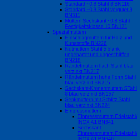
Standard ~0.8 Stahl 8 BN116
Standard ~0.8 Stahl vergütet 8
BN311
Muttern Sechskant ~0.8 Stahl
Festigkeitsklasse 10 BN121
Spezialmuttern
Einschlagmuttern für Holz und
Kunststoffe BN226
Nutmuttern Stahl 5 blank
ungehärtet und ungeschliffen
BN218
Rändelmuttern flach Stahl blau
verzinkt BN217
Rändelmuttern hohe Form Stahl
blau verzinkt BN215
Sechskant-Kronenmuttern STahl
8 blau verzinkt BN157
Senkmuttern mit Schlitz Stahl
blau verzinkt BN224
Einpressmuttern
Einpressmuttern Edelstahl/
INOX A1 BN641
Sechskant
Einpressmuttern Edelstahl/
INOX A1 BN640