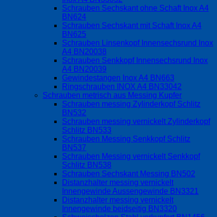
Schrauben Sechskant ohne Schaft Inox A4
BN624
Schrauben Sechskant mit Schaft Inox A4
BN625
Schrauben Linsenkopf Innensechsrund Inox
A4 BN20038
Schrauben Senkkopf Innensechsrund Inox
A4 BN20039
Gewindestangen Inox A4 BN663
Ringschrauben INOX A4 BN33042
Schrauben metrisch aus Messing Kupfer
Schrauben messing Zylinderkopf Schlitz
BN532
Schrauben messing vernickelt Zylinderkopf
Schlitz BN533
Schrauben Messing Senkkopf Schlitz
BN537
Schrauben Messing vernickelt Senkkopf
Schlitz BN538
Schrauben Sechskant Messing BN502
Distanzhalter messing vernickelt
Innengewinde Aussengewinde BN3321
Distanzhalter messing vernickelt
Innengewinde beidseitig BN3320