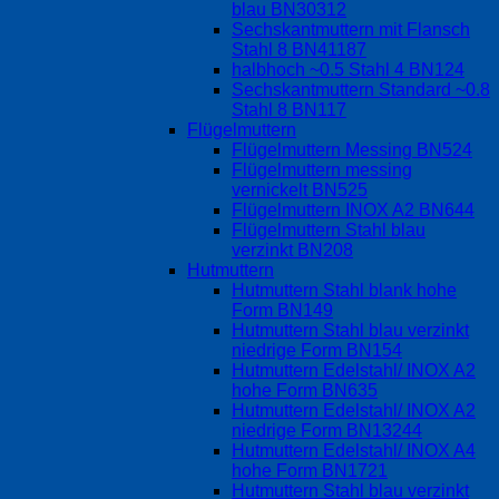
blau BN30312
Sechskantmuttern mit Flansch
Stahl 8 BN41187
halbhoch ~0.5 Stahl 4 BN124
Sechskantmuttern Standard ~0.8
Stahl 8 BN117
Flügelmuttern
Flügelmuttern Messing BN524
Flügelmuttern messing
vernickelt BN525
Flügelmuttern INOX A2 BN644
Flügelmuttern Stahl blau
verzinkt BN208
Hutmuttern
Hutmuttern Stahl blank hohe
Form BN149
Hutmuttern Stahl blau verzinkt
niedrige Form BN154
Hutmuttern Edelstahl/ INOX A2
hohe Form BN635
Hutmuttern Edelstahl/ INOX A2
niedrige Form BN13244
Hutmuttern Edelstahl/ INOX A4
hohe Form BN1721
Hutmuttern Stahl blau verzinkt