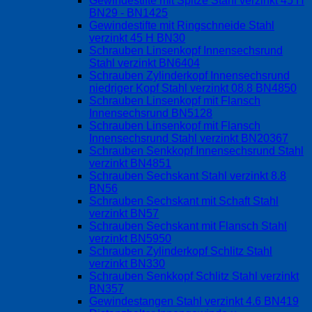
Gewindestifte mit Spitze Stahl verzinkt 45 H
BN29 - BN1425
Gewindestifte mit Ringschneide Stahl
verzinkt 45 H BN30
Schrauben Linsenkopf Innensechsrund
Stahl verzinkt BN6404
Schrauben Zylinderkopf Innensechsrund
niedriger Kopf Stahl verzinkt 08.8 BN4850
Schrauben Linsenkopf mit Flansch
Innensechsrund BN5128
Schrauben Linsenkopf mit Flansch
Innensechsrund Stahl verzinkt BN20367
Schrauben Senkkopf Innensechsrund Stahl
verzinkt BN4851
Schrauben Sechskant Stahl verzinkt 8.8
BN56
Schrauben Sechskant mit Schaft Stahl
verzinkt BN57
Schrauben Sechskant mit Flansch Stahl
verzinkt BN5950
Schrauben Zylinderkopf Schlitz Stahl
verzinkt BN330
Schrauben Senkkopf Schlitz Stahl verzinkt
BN357
Gewindestangen Stahl verzinkt 4.6 BN419