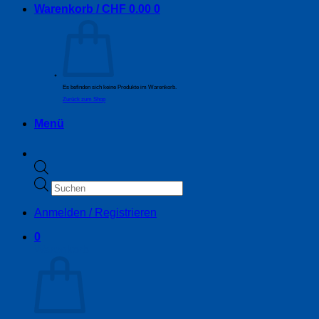
Warenkorb /
CHF
0.00
0
Es befinden sich keine Produkte im Warenkorb.
Zurück zum Shop
Menü
Products
search
Anmelden / Registrieren
0
Warenkorb