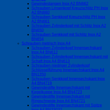
Gewindestangen Inox A2 BN662
Schrauben Linsenkopf Kreuzschlitz PH Inox
A2 BN660
Schrauben Senkkopf Kreuzschlitz PH Inox
A2 BN661
Schrauben Zylinderkopf mit Schlitz Inox A2
BN650
Schrauben Senkkopf mit Schlitz Inox A2
BN654
Schrauben metrisch Inox A4
Schrauben Zylinderkopf Innensechskant
Inox A4 BN612
Schrauben Zylinderkopf Innensechskant mit
Schaft Inox A4 BN613
Schrauben niedriger Zylinderkopf
Schlüsselführung Innensechskant Inox A4
BN1350
Schrauben Senkkopf Innensechskant Inox
A4 BN4719
Gewindestifte Innensechskant mit
Kegelkuppe Inox A4 BN4723
Gewindestifte Innensechskant mit
Ringschneide Inox A4 BN4721
Gewindestifte Innensechskant mit Spitze
Inox A4 BN33032