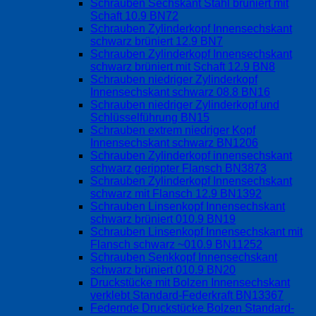
Schrauben Sechskant Stahl brüniert mit
Schaft 10.9 BN72
Schrauben Zylinderkopf Innensechskant
schwarz brüniert 12.9 BN7
Schrauben Zylinderkopf Innensechskant
schwarz brüniert mit Schaft 12.9 BN8
Schrauben niedriger Zylinderkopf
Innensechskant schwarz 08.8 BN16
Schrauben niedriger Zylinderkopf und
Schlüsselführung BN15
Schrauben extrem niedriger Kopf
Innensechskant schwarz BN1206
Schrauben Zylinderkopf innensechskant
schwarz gerippter Flansch BN3873
Schrauben Zylinderkopf Innensechskant
schwarz mit Flansch 12.9 BN1392
Schrauben Linsenkopf Innensechskant
schwarz brüniert 010.9 BN19
Schrauben Linsenkopf Innensechskant mit
Flansch schwarz ~010.9 BN11252
Schrauben Senkkopf Innensechskant
schwarz brüniert 010.9 BN20
Druckstücke mit Bolzen Innensechskant
verklebt Standard-Federkraft BN13367
Federnde Druckstücke Bolzen Standard-