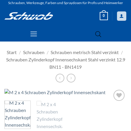
Zum
Schrauben, Werkzeuge, Farben und Spraydosen für Profis und Heimwerker
Inhalt
0
springen
Start
/
Schrauben
/
Schrauben metrisch Stahl verzinkt
/
Schrauben Zylinderkopf Innensechskant Stahl verzinkt 12.9
BN11 - BN1419
Zur
Wunschliste
hinzufügen