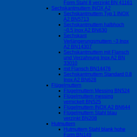
Form Stahl 8 verzinkt BN 41161
Sechskantmuttern INOX A2
Sechskantmuttern Typ 1 INOX
A2 BN5713
Sechskantmuttern halbhoch
~0.5 Inox A2 BN630
Sechskant
Verlängerungsmuttern ~3 Inox
A2 BN14307
Sechskantmuttern mit Flansch
und Verzahnung Inox A2 BN
33010
mit Flansch BN14476
Sechskantmuttern Standard 0.8
Inox A2 BN628
Flügelmuttern
Flügelmuttern Messing BN524
Flügelmuttern messing
vernickelt BN525
Flügelmuttern INOX A2 BN644
Flügelmuttern Stahl blau
verzinkt BN208
Hutmuttern
Hutmuttern Stahl blank hohe
Form BN149