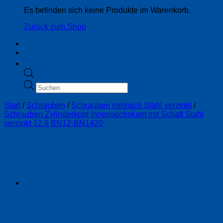
Es befinden sich keine Produkte im Warenkorb.
Zurück zum Shop
Products
search
Start
/
Schrauben
/
Schrauben metrisch Stahl verzinkt
/
Schrauben Zylinderkopf Innensechskant mit Schaft Stahl
verzinkt 12.9 BN12-BN1420