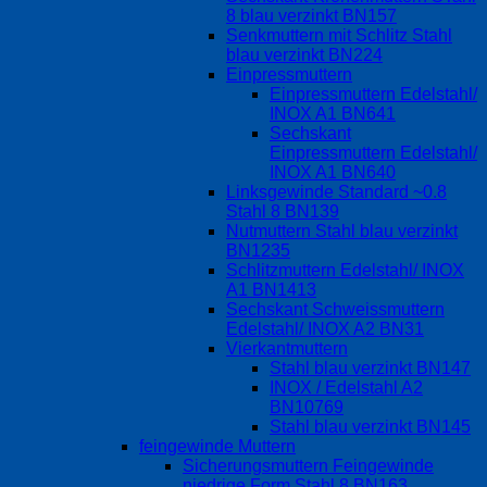
8 blau verzinkt BN157
Senkmuttern mit Schlitz Stahl
blau verzinkt BN224
Einpressmuttern
Einpressmuttern Edelstahl/
INOX A1 BN641
Sechskant
Einpressmuttern Edelstahl/
INOX A1 BN640
Linksgewinde Standard ~0.8
Stahl 8 BN139
Nutmuttern Stahl blau verzinkt
BN1235
Schlitzmuttern Edelstahl/ INOX
A1 BN1413
Sechskant Schweissmuttern
Edelstahl/ INOX A2 BN31
Vierkantmuttern
Stahl blau verzinkt BN147
INOX / Edelstahl A2
BN10769
Stahl blau verzinkt BN145
feingewinde Muttern
Sicherungsmuttern Feingewinde
niedrige Form Stahl 8 BN163