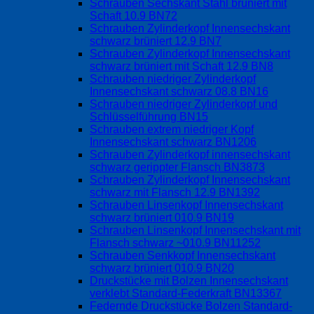
Schrauben Sechskant Stahl brüniert mit
Schaft 10.9 BN72
Schrauben Zylinderkopf Innensechskant
schwarz brüniert 12.9 BN7
Schrauben Zylinderkopf Innensechskant
schwarz brüniert mit Schaft 12.9 BN8
Schrauben niedriger Zylinderkopf
Innensechskant schwarz 08.8 BN16
Schrauben niedriger Zylinderkopf und
Schlüsselführung BN15
Schrauben extrem niedriger Kopf
Innensechskant schwarz BN1206
Schrauben Zylinderkopf innensechskant
schwarz gerippter Flansch BN3873
Schrauben Zylinderkopf Innensechskant
schwarz mit Flansch 12.9 BN1392
Schrauben Linsenkopf Innensechskant
schwarz brüniert 010.9 BN19
Schrauben Linsenkopf Innensechskant mit
Flansch schwarz ~010.9 BN11252
Schrauben Senkkopf Innensechskant
schwarz brüniert 010.9 BN20
Druckstücke mit Bolzen Innensechskant
verklebt Standard-Federkraft BN13367
Federnde Druckstücke Bolzen Standard-