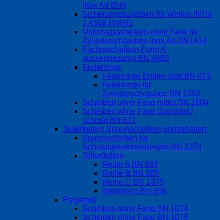
Inox A4 BN6
Sicherungsscheiben für Wellen INOX
1.4568 BN681
Unterlagsscheiben ohne Fase für
Zylinderschrauben Inox A4 BN1414
Fächerscheiben Form A
aussengezahnt BN 4880
Federringe
Federringe Enden glatt BN 673
Federringe für
Zylinderschrauben BN 1352
Scheiben ohne Fase mittel BN 1684
Scheiben ohne Fase Standard /
schmal BN 671
Tellerfedern Spannscheiben phosphatiert
Spannscheiben für
Schraubenverbindungen BN 1374
Tellerfedern
Reihe A BN 804
Reihe B BN 805
Reihe C BN 1375
Werknorm BN 806
Polyamid
Scheiben ohne Fase BN 1074
Scheiben ohne Fase BN 1075