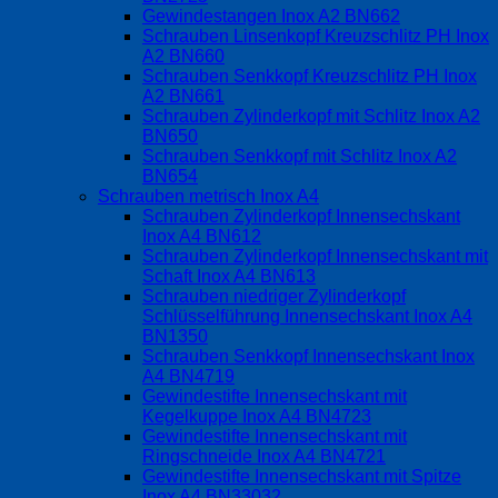
Gewindestangen Inox A2 BN662
Schrauben Linsenkopf Kreuzschlitz PH Inox
A2 BN660
Schrauben Senkkopf Kreuzschlitz PH Inox
A2 BN661
Schrauben Zylinderkopf mit Schlitz Inox A2
BN650
Schrauben Senkkopf mit Schlitz Inox A2
BN654
Schrauben metrisch Inox A4
Schrauben Zylinderkopf Innensechskant
Inox A4 BN612
Schrauben Zylinderkopf Innensechskant mit
Schaft Inox A4 BN613
Schrauben niedriger Zylinderkopf
Schlüsselführung Innensechskant Inox A4
BN1350
Schrauben Senkkopf Innensechskant Inox
A4 BN4719
Gewindestifte Innensechskant mit
Kegelkuppe Inox A4 BN4723
Gewindestifte Innensechskant mit
Ringschneide Inox A4 BN4721
Gewindestifte Innensechskant mit Spitze
Inox A4 BN33032