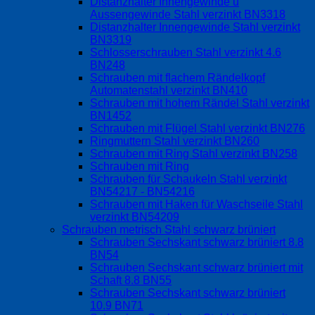
Distanzhalter Innengewinde u
Aussengewinde Stahl verzinkt BN3318
Distanzhalter Innengewinde Stahl verzinkt
BN3319
Schlosserschrauben Stahl verzinkt 4.6
BN248
Schrauben mit flachem Rändelkopf
Automatenstahl verzinkt BN410
Schrauben mit hohem Rändel Stahl verzinkt
BN1452
Schrauben mit Flügel Stahl verzinkt BN276
Ringmuttern Stahl verzinkt BN260
Schrauben mit Ring Stahl verzinkt BN258
Schrauben mit Ring
Schrauben für Schaukeln Stahl verzinkt
BN54217 - BN54216
Schrauben mit Haken für Waschseile Stahl
verzinkt BN54209
Schrauben metrisch Stahl schwarz brüniert
Schrauben Sechskant schwarz brüniert 8.8
BN54
Schrauben Sechskant schwarz brüniert mit
Schaft 8.8 BN55
Schrauben Sechskant schwarz brüniert
10.9 BN71