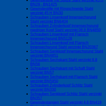
Gewindestifte mit Spitze Stahl verzinkt 45 H
BN29 - BN1425
Gewindestifte mit Ringschneide Stahl
verzinkt 45 H BN30
Schrauben Linsenkopf Innensechsrund
Stahl verzinkt BN6404
Schrauben Zylinderkopf Innensechsrund
niedriger Kopf Stahl verzinkt 08.8 BN4850
Schrauben Linsenkopf mit Flansch
Innensechsrund BN5128
Schrauben Linsenkopf mit Flansch
Innensechsrund Stahl verzinkt BN20367
Schrauben Senkkopf Innensechsrund Stahl
verzinkt BN4851
Schrauben Sechskant Stahl verzinkt 8.8
BN56
Schrauben Sechskant mit Schaft Stahl
verzinkt BN57
Schrauben Sechskant mit Flansch Stahl
verzinkt BN5950
Schrauben Zylinderkopf Schlitz Stahl
verzinkt BN330
Schrauben Senkkopf Schlitz Stahl verzinkt
BN357
Gewindestangen Stahl verzinkt 4.6 BN419