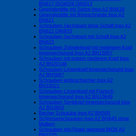
BN617 ISO4026 DIN913
Gewindestifte mit Spitze Inox A2 BN618
Gewindestifte mit Ringschneide Inox A2
BN621
Schrauben Sechskant ohne Schaft Inox A2
BN622 DIN933
Schrauben Sechskant mit Schaft Inox A2
BN623
Schrauben Zylinderkopf mit niedrigem Kopf
Innensechsrund Inox A2 BN15857
Schrauben mit extrem niederem Kopf Inox
A2 BN20146
Schrauben Linsenkopf Innensechsrund Inox
A2 BN5687
Schrauben einbruchsicher Inox A2
BN33021
Schrauben Linsenkopf mit Flansch
Innensechsrund Inox A2 BN10649
Schrauben Senkkopf Innensechsrund Inox
A2 BN3803
Becher Schraube Inox A2 BN500
Schlosserschrauben Inox A2 BN645 ohne
Muttern
Schrauben mit Flügel gepresst INOX A2
BN2725