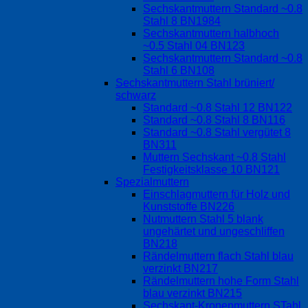
Sechskantmuttern Standard ~0.8
Stahl 8 BN1984
Sechskantmuttern halbhoch
~0.5 Stahl 04 BN123
Sechskantmuttern Standard ~0.8
Stahl 6 BN108
Sechskantmuttern Stahl brüniert/
schwarz
Standard ~0.8 Stahl 12 BN122
Standard ~0.8 Stahl 8 BN116
Standard ~0.8 Stahl vergütet 8
BN311
Muttern Sechskant ~0.8 Stahl
Festigkeitsklasse 10 BN121
Spezialmuttern
Einschlagmuttern für Holz und
Kunststoffe BN226
Nutmuttern Stahl 5 blank
ungehärtet und ungeschliffen
BN218
Rändelmuttern flach Stahl blau
verzinkt BN217
Rändelmuttern hohe Form Stahl
blau verzinkt BN215
Sechskant-Kronenmuttern STahl