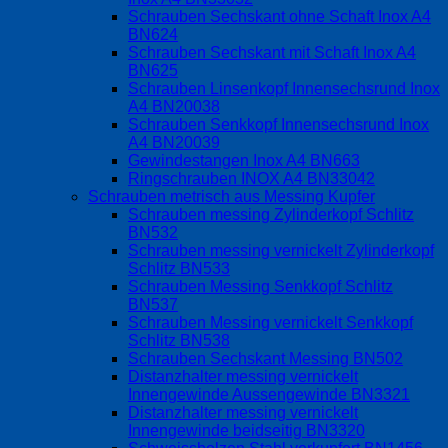
Schrauben Sechskant ohne Schaft Inox A4
BN624
Schrauben Sechskant mit Schaft Inox A4
BN625
Schrauben Linsenkopf Innensechsrund Inox
A4 BN20038
Schrauben Senkkopf Innensechsrund Inox
A4 BN20039
Gewindestangen Inox A4 BN663
Ringschrauben INOX A4 BN33042
Schrauben metrisch aus Messing Kupfer
Schrauben messing Zylinderkopf Schlitz
BN532
Schrauben messing vernickelt Zylinderkopf
Schlitz BN533
Schrauben Messing Senkkopf Schlitz
BN537
Schrauben Messing vernickelt Senkkopf
Schlitz BN538
Schrauben Sechskant Messing BN502
Distanzhalter messing vernickelt
Innengewinde Aussengewinde BN3321
Distanzhalter messing vernickelt
Innengewinde beidseitig BN3320