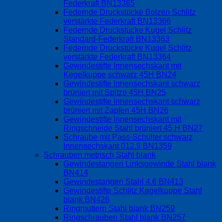
Federkraft BN13365
Federnde Druckstücke Bolzen Schlitz
verstärkte Federkraft BN13366
Federnde Druckstücke Kugel Schlitz
Standard-Federkraft BN13363
Federnde Druckstücke Kugel Schlitz
verstärkte Federkraft BN13364
Gewindestifte Innensechskant mit
Kegelkuppe schwarz 45H BN24
Gewindestifte Innensechskant schwarz
brüniert mit Spitze 45H BN25
Gewindestifte Innensechskant schwarz
brüniert mit Zapfen 45H BN26
Gewindestifte Innensechskant mit
Ringschneide Stahl brüniert 45 H BN27
Schraube mit Pass-Schulter schwarz
Innensechskant 012.9 BN1359
Schrauben metrisch Stahl blank
Gewindestangen Linksgewinde Stahl blank
BN414
Gewindestangen Stahl 4.6 BN413
Gewindestifte Schlitz Kegelkuppe Stahl
blank BN426
Ringmuttern Stahl blank BN259
Ringschrauben Stahl blank BN257