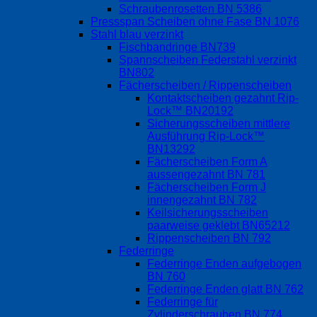
Schraubenrosetten BN 5386
Pressspan Scheiben ohne Fase BN 1076
Stahl blau verzinkt
Fischbandringe BN739
Spannscheiben Federstahl verzinkt
BN802
Fächerscheiben / Rippenscheiben
Kontaktscheiben gezahnt Rip-
Lock™ BN20192
Sicherungsscheiben mittlere
Ausführung Rip-Lock™
BN13292
Fächerscheiben Form A
aussengezahnt BN 781
Fächerscheiben Form J
innengezahnt BN 782
Keilsicherungsscheiben
paarweise geklebt BN65212
Rippenscheiben BN 792
Federringe
Federringe Enden aufgebogen
BN 760
Federringe Enden glatt BN 762
Federringe für
Zylinderschrauben BN 774