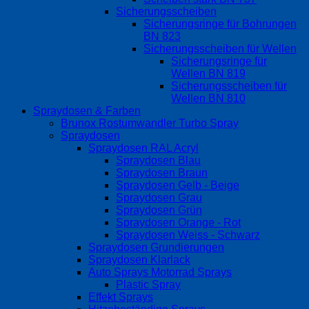
Sicherungsscheiben
Sicherungsringe für Bohrungen
BN 823
Sicherungsscheiben für Wellen
Sicherungsringe für
Wellen BN 819
Sicherungsscheiben für
Wellen BN 810
Spraydosen & Farben
Brunox Rostumwandler Turbo Spray
Spraydosen
Spraydosen RAL Acryl
Spraydosen Blau
Spraydosen Braun
Spraydosen Gelb - Beige
Spraydosen Grau
Spraydosen Grün
Spraydosen Orange - Rot
Spraydosen Weiss - Schwarz
Spraydosen Grundierungen
Spraydosen Klarlack
Auto Sprays Motorrad Sprays
Plastic Spray
Effekt Sprays