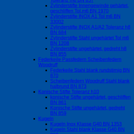
Toleranz m6 BN 857
Zylinderstifte Innengewinde gehärtet,
geschliffen Tol.m6 BN 1970
Zylinderstifte INOX A1 Tol m6 BN
33002
Zylinderstifte INOX A1/A2 Toleranz h8
BN 684
Zylinderstifte Stahl ungehärtet Tol m6
BN 1208
Zylinderstifte ungehärtet, gedreht h8
BN 855
Federkeile Passfedern Scheibenfedern
Woodruff
Federkeile Stahl blank rundstirnig BN
870
Scheibenfedern Woodruff Stahl blank
halbrund BN 873
Konische Stifte Toleranz h10
konische Stifte ungehärtet, geschliffen
BN 861
Konische Stifte ungehärtet, gedreht
BN 859
Kugeln
Kugeln Inox Klasse G40 BN 1353
Kugeln Stahl blank Klasse G40 BN