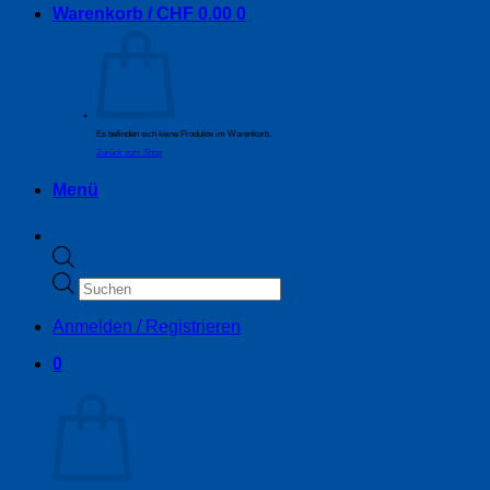
Warenkorb /
CHF
0.00
0
Es befinden sich keine Produkte im Warenkorb.
Zurück zum Shop
Menü
Products
search
Anmelden / Registrieren
0
Warenkorb