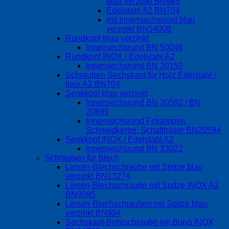
blau verzinkt BN968
Edelstahl A2 BN704
mit Innensechsrund blau
verzinkt BN54008
Rundkopf blau verzinkt
Innensechsrund BN 50046
Rundkopf INOX / Edelstahl A2
Innensechsrund BN 20150
Schrauben Sechskant für Holz Edelstahl /
Inox A2 BN704
Senkkopf blau verzinkt
Innensechsrund BN 20592 / BN
20699
Innensechsrund Fräsrippen,
Schneidkerbe, Schaftfräser BN20594
Senkkopf INOX / Edelstahl A2
Innensechsrund BN 33022
Schrauben für Blech
Linsen-Blechschraube mit Spitze blau
verzinkt BN13274
Linsen-Blechschraube mit Spitze INOX A2
BN9995
Linsen-Blechschrauben mit Spitze blau
verzinkt BN994
Sechskant-Bohrschraube mit Bund INOX