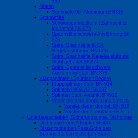
869
Nieten
Senkniete 90° Aluminium BN318
Spannstifte
Schwerspannstifte mit Zahnschlitz
federstahl BN 879
Spannstifte schwere Ausführung BN
876
Spiral Spannstifte INOX
Regelausführung BN1351
Spiral Spannstifte Regelausführung
Stahl gehärtet BN874
Spiral-Spannstifte schwere
Ausführung Stahl BN 875
Klappsplinten / Splinten / Federn
Klappsplinten Stahl BN 914
Splinten INOX A2 BN687
Splinten Stahl verzinkt BN912
Vorsteckfedern doppelt und einfach
Vorsteckfeder doppelt BN 916
Vorsteckfeder einfach BN 915
Unterlagsscheiben, Sicherungsringe, Dichtringe
Dichtringe Form A Kupfer BN447
Distanzscheiben Pass-Scheiben
Spannscheiben Scheiben Blank