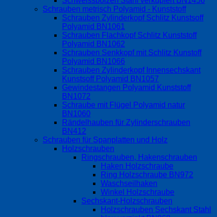
Schweissbolzen Stahl verkupfert BN1456
Schrauben metrisch Polyamid - Kunststoff
Schrauben Zylinderkopf Schlitz Kunstsoff
Polyamid BN1061
Schrauben Flachkopf Schlitz Kunststoff
Polyamid BN1062
Schrauben Senkkopf mit Schlitz Kunstoff
Polyamid BN1066
Schrauben Zylinderkopf Innensechskant
Kunstsoff Polyamid BN1057
Gewindestangen Polyamid Kunststoff
BN1072
Schraube mit Flügel Polyamid natur
BN1060
Rändelhauben für Zylinderschrauben
BN412
Schrauben für Spanplatten und Holz
Holzschrauben
Ringschrauben, Hakenschrauben
Haken Holzschraube
Ring Holzschraube BN972
Waschseilhaken
Winkel Holzschraube
Sechskant-Holzschrauben
Holzschrauben Sechskant Stahl