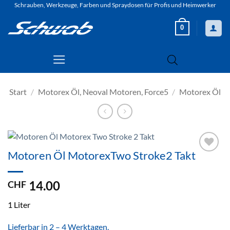
Zum
Schrauben, Werkzeuge, Farben und Spraydosen für Profis und Heimwerker
Inhalt
0
springen
Start
/
Motorex Öl, Neoval Motoren, Force5
/
Motorex Öl
Motoren Öl MotorexTwo Stroke2 Takt
Zur
Wunschliste
hinzufügen
14.00
CHF
1 Liter
Lieferbar in 2 – 4 Werktagen.