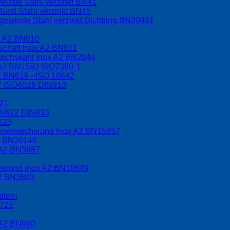
winde Stahl verzinkt BN41
Bund Stahl verzinkt BN45
ewinde Stahl verzinkt Dichtring BN20441
x A2 BN610
Schaft Inox A2 BN611
nsechskant Inox A2 BN2844
 A2 BN1593 ISO7380-1
A2 BN616 ~ISO 10642
17 ISO4026 DIN913
621
BN622 DIN933
623
 Innensechsrund Inox A2 BN15857
A2 BN20146
 A2 BN5687
chsrund Inox A2 BN10649
A2 BN3803
ttern
2725
 A2 BN660