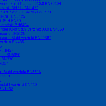
verzinkt mit Flansch 010.9 BN30104
erzinkt BN21 - BN1422
l verzinkt 45 H BN28 - BN1424
H BN29 - BN1425
kt 45 H BN30
 verzinkt BN6404
riger Kopf Stahl verzinkt 08.8 BN4850
chsrund BN5128
hsrund Stahl verzinkt BN20367
verzinkt BN4851
56
nkt BN57
zinkt BN5950
kt BN330
BN357
e Stahl verzinkt BN3318
BN3319
8
nstahl verzinkt BN410
t BN1452