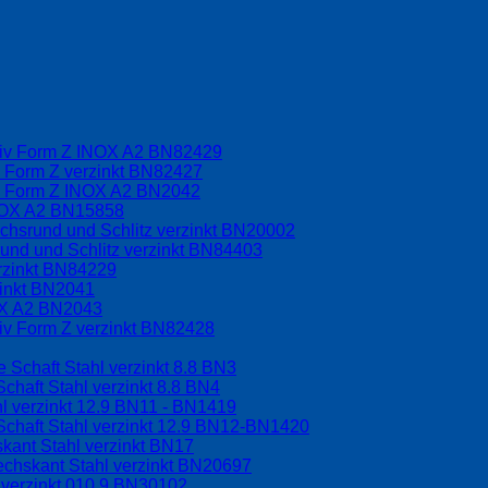
driv Form Z INOX A2 BN82429
v Form Z verzinkt BN82427
iv Form Z INOX A2 BN2042
INOX A2 BN15858
chsrund und Schlitz verzinkt BN20002
und und Schlitz verzinkt BN84403
rzinkt BN84229
zinkt BN2041
OX A2 BN2043
riv Form Z verzinkt BN82428
 Schaft Stahl verzinkt 8.8 BN3
chaft Stahl verzinkt 8.8 BN4
l verzinkt 12.9 BN11 - BN1419
Schaft Stahl verzinkt 12.9 BN12-BN1420
kant Stahl verzinkt BN17
echskant Stahl verzinkt BN20697
 verzinkt 010.9 BN30102