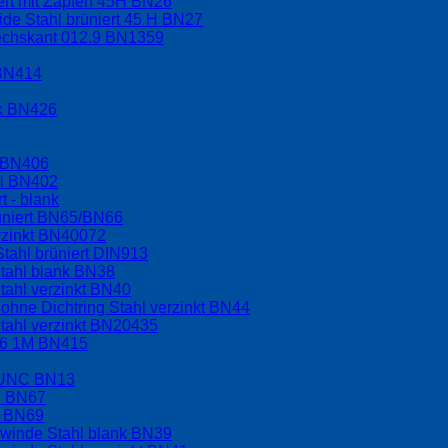
ert mit Zapfen 45H BN26
ide Stahl brüniert 45 H BN27
sechskant 012.9 BN1359
 BN414
nk BN426
l BN406
hl BN402
t - blank
üniert BN65/BN66
rzinkt BN40072
tahl brüniert DIN913
tahl blank BN38
tahl verzinkt BN40
hne Dichtring Stahl verzinkt BN44
tahl verzinkt BN20435
.6 1M BN415
t UNC BN13
C BN67
F BN69
ewinde Stahl blank BN39