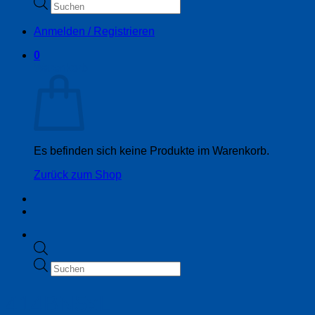
Products
search
Anmelden / Registrieren
0
Warenkorb
Es befinden sich keine Produkte im Warenkorb.
Zurück zum Shop
Products
search
414BN5xL