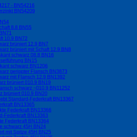
54217 - BN54216
erzinkt BN54209
BN54
chaft 8.8 BN55
 BN71
aft 10.9 BN72
arz brüniert 12.9 BN7
arz brüniert mit Schaft 12.9 BN8
hskant schwarz 08.8 BN16
sselführung BN15
skant schwarz BN1206
warz gerippter Flansch BN3873
warz mit Flansch 12.9 BN1392
rz brüniert 010.9 BN19
Flansch schwarz ~010.9 BN11252
 brüniert 010.9 BN20
lebt Standard-Federkraft BN13367
erkraft BN13365
rkte Federkraft BN13366
rd-Federkraft BN13363
kte Federkraft BN13364
ppe schwarz 45H BN24
ert mit Spitze 45H BN25