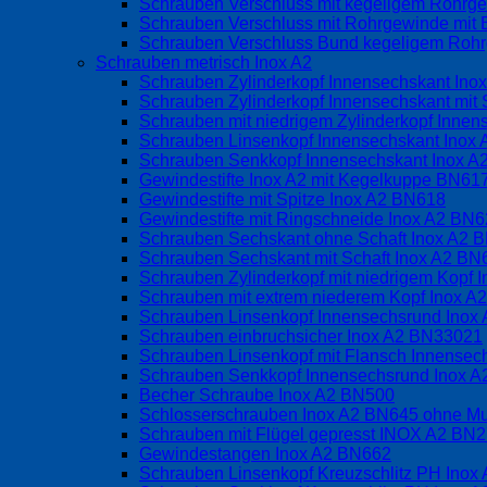
Schrauben Verschluss mit kegeligem Rohrge
Schrauben Verschluss mit Rohrgewinde mit 
Schrauben Verschluss Bund kegeligem Rohrg
Schrauben metrisch Inox A2
Schrauben Zylinderkopf Innensechskant Ino
Schrauben Zylinderkopf Innensechskant mit 
Schrauben mit niedrigem Zylinderkopf Inne
Schrauben Linsenkopf Innensechskant Inox
Schrauben Senkkopf Innensechskant Inox 
Gewindestifte Inox A2 mit Kegelkuppe BN6
Gewindestifte mit Spitze Inox A2 BN618
Gewindestifte mit Ringschneide Inox A2 BN
Schrauben Sechskant ohne Schaft Inox A2 
Schrauben Sechskant mit Schaft Inox A2 BN
Schrauben Zylinderkopf mit niedrigem Kopf
Schrauben mit extrem niederem Kopf Inox 
Schrauben Linsenkopf Innensechsrund Inox
Schrauben einbruchsicher Inox A2 BN33021
Schrauben Linsenkopf mit Flansch Innense
Schrauben Senkkopf Innensechsrund Inox 
Becher Schraube Inox A2 BN500
Schlosserschrauben Inox A2 BN645 ohne Mu
Schrauben mit Flügel gepresst INOX A2 BN
Gewindestangen Inox A2 BN662
Schrauben Linsenkopf Kreuzschlitz PH Inox