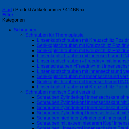
Start
/
Produkt Artikelnummer
/
414BN5xL
Filter
Kategorien
Schrauben
Schrauben für Thermoplaste
Linsenkopfschrauben mit Kreuzschlitz Pozi
Senkkopfschrauben mit Kreuzschlitz Pozidri
Senkkopfschrauben mit Kreuzschlitz Pozidr
Linsenkopfschrauben mit Innensechsrund 
Linsenkopfschrauben «Freedriv» mit Innense
Linsenschrauben «Freedriv» mit Innensechsr
Linsenkopfschrauben mit Innensechsrund ve
Senkkopfschrauben mit Innensechsrund ver
Senkkopfschrauben mit Innensechsrund IN
Linsenkopfschrauben mit Kreuzschlitz Pozid
Schrauben metrisch Stahl verzinkt
Schrauben Zylinderkopf Innensechskant ohne
Schrauben Zylinderkopf Innensechskant mit S
Schrauben Zylinderkopf Innensechskant Stah
Schrauben Zylinderkopf Innensechskant mit 
Schrauben niedriger Zylinderkopf Innensechs
Schrauben mit extrem niederem Kopf Innens
Schrauben Linsenkopf Innensechskant Stahl