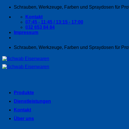
Zum
Schrauben, Werkzeuge, Farben und Spraydosen für Pro
Inhalt
Kontakt
springen
07:45 - 11:45 / 13:15 - 17:00
032 653 84 84
Impressum
Schrauben, Werkzeuge, Farben und Spraydosen für Pro
Produkte
Dienstleistungen
Kontakt
Über uns