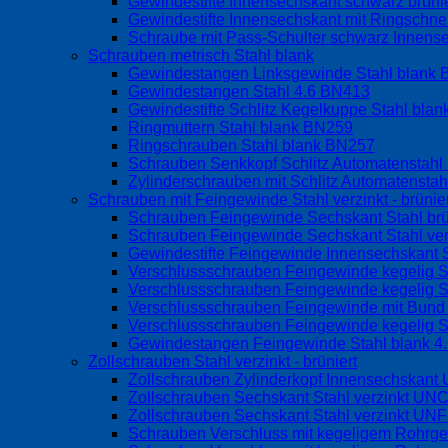
Gewindestifte Innensechskant schwarz brüni
Gewindestifte Innensechskant mit Ringschne
Schraube mit Pass-Schulter schwarz Innen
Schrauben metrisch Stahl blank
Gewindestangen Linksgewinde Stahl blank
Gewindestangen Stahl 4.6 BN413
Gewindestifte Schlitz Kegelkuppe Stahl bla
Ringmuttern Stahl blank BN259
Ringschrauben Stahl blank BN257
Schrauben Senkkopf Schlitz Automatenstah
Zylinderschrauben mit Schlitz Automatensta
Schrauben mit Feingewinde Stahl verzinkt - brünier
Schrauben Feingewinde Sechskant Stahl br
Schrauben Feingewinde Sechskant Stahl ve
Gewindestifte Feingewinde Innensechskant S
Verschlussschrauben Feingewinde kegelig S
Verschlussschrauben Feingewinde kegelig S
Verschlussschrauben Feingewinde mit Bund o
Verschlussschrauben Feingewinde kegelig S
Gewindestangen Feingewinde Stahl blank 4
Zollschrauben Stahl verzinkt - brüniert
Zollschrauben Zylinderkopf Innensechskan
Zollschrauben Sechskant Stahl verzinkt UN
Zollschrauben Sechskant Stahl verzinkt UN
Schrauben Verschluss mit kegeligem Rohrg