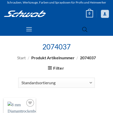
Zum
Schrauben, Werkzeuge, Farben und Spraydosen für Profis und Heimwerker
Inhalt
0
springen
2074037
Start
/
Produkt Artikelnummer
/
2074037
Filter
Zur