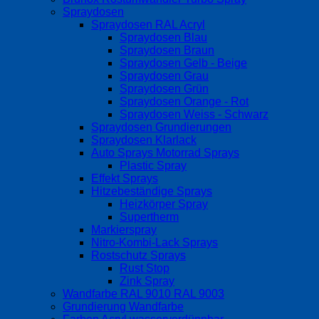
Spraydosen
Spraydosen RAL Acryl
Spraydosen Blau
Spraydosen Braun
Spraydosen Gelb - Beige
Spraydosen Grau
Spraydosen Grün
Spraydosen Orange - Rot
Spraydosen Weiss - Schwarz
Spraydosen Grundierungen
Spraydosen Klarlack
Auto Sprays Motorrad Sprays
Plastic Spray
Effekt Sprays
Hitzebeständige Sprays
Heizkörper Spray
Supertherm
Markierspray
Nitro-Kombi-Lack Sprays
Rostschutz Sprays
Rust Stop
Zink Spray
Wandfarbe RAL 9010 RAL 9003
Grundierung Wandfarbe