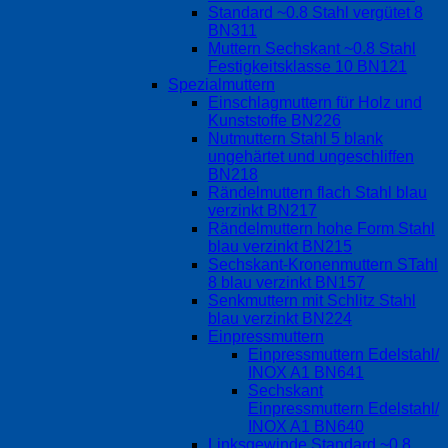
Standard ~0.8 Stahl vergütet 8
BN311
Muttern Sechskant ~0.8 Stahl
Festigkeitsklasse 10 BN121
Spezialmuttern
Einschlagmuttern für Holz und
Kunststoffe BN226
Nutmuttern Stahl 5 blank
ungehärtet und ungeschliffen
BN218
Rändelmuttern flach Stahl blau
verzinkt BN217
Rändelmuttern hohe Form Stahl
blau verzinkt BN215
Sechskant-Kronenmuttern STahl
8 blau verzinkt BN157
Senkmuttern mit Schlitz Stahl
blau verzinkt BN224
Einpressmuttern
Einpressmuttern Edelstahl/
INOX A1 BN641
Sechskant
Einpressmuttern Edelstahl/
INOX A1 BN640
Linksgewinde Standard ~0.8