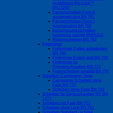
Ausführung Rip-Lock™
BN13292
Fächerscheiben Form A
aussengezahnt BN 781
Fächerscheiben Form J
innengezahnt BN 782
Keilsicherungsscheiben
paarweise geklebt BN65212
Rippenscheiben BN 792
Federringe
Federringe Enden aufgebogen
BN 760
Federringe Enden glatt BN 762
Federringe für
Zylinderschrauben BN 774
Federscheiben gewölbt BN 797
Scheiben Carrosserie / breit
Carrosserie Scheiben ohne
Fase BN 732
Scheiben ohne Fase BN 729
Scheiben für Senkschrauben 90° BN
1277
Scheiben mit Fase BN 721
Scheiben ohne Loch BN 741
Scheiben Standard / schmal