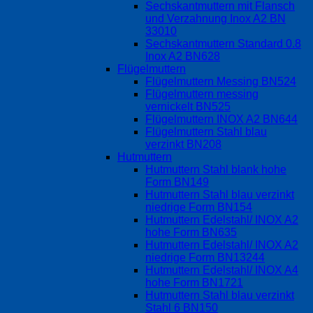
Sechskantmuttern mit Flansch
und Verzahnung Inox A2 BN
33010
Sechskantmuttern Standard 0.8
Inox A2 BN628
Flügelmuttern
Flügelmuttern Messing BN524
Flügelmuttern messing
vernickelt BN525
Flügelmuttern INOX A2 BN644
Flügelmuttern Stahl blau
verzinkt BN208
Hutmuttern
Hutmuttern Stahl blank hohe
Form BN149
Hutmuttern Stahl blau verzinkt
niedrige Form BN154
Hutmuttern Edelstahl/ INOX A2
hohe Form BN635
Hutmuttern Edelstahl/ INOX A2
niedrige Form BN13244
Hutmuttern Edelstahl/ INOX A4
hohe Form BN1721
Hutmuttern Stahl blau verzinkt
Stahl 6 BN150