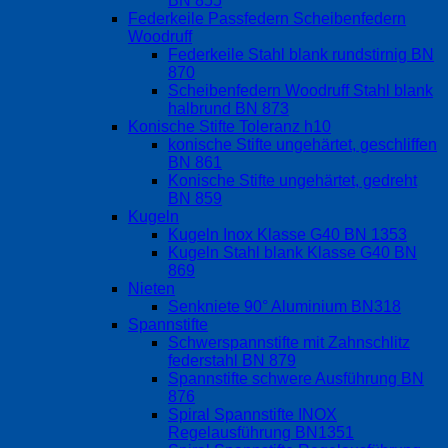
BN 855
Federkeile Passfedern Scheibenfedern
Woodruff
Federkeile Stahl blank rundstirnig BN
870
Scheibenfedern Woodruff Stahl blank
halbrund BN 873
Konische Stifte Toleranz h10
konische Stifte ungehärtet, geschliffen
BN 861
Konische Stifte ungehärtet, gedreht
BN 859
Kugeln
Kugeln Inox Klasse G40 BN 1353
Kugeln Stahl blank Klasse G40 BN
869
Nieten
Senkniete 90° Aluminium BN318
Spannstifte
Schwerspannstifte mit Zahnschlitz
federstahl BN 879
Spannstifte schwere Ausführung BN
876
Spiral Spannstifte INOX
Regelausführung BN1351