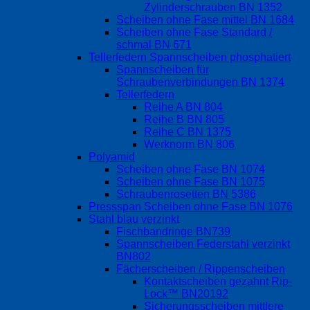
Zylinderschrauben BN 1352
Scheiben ohne Fase mittel BN 1684
Scheiben ohne Fase Standard /
schmal BN 671
Tellerfedern Spannscheiben phosphatiert
Spannscheiben für
Schraubenverbindungen BN 1374
Tellerfedern
Reihe A BN 804
Reihe B BN 805
Reihe C BN 1375
Werknorm BN 806
Polyamid
Scheiben ohne Fase BN 1074
Scheiben ohne Fase BN 1075
Schraubenrosetten BN 5386
Pressspan Scheiben ohne Fase BN 1076
Stahl blau verzinkt
Fischbandringe BN739
Spannscheiben Federstahl verzinkt
BN802
Fächerscheiben / Rippenscheiben
Kontaktscheiben gezahnt Rip-
Lock™ BN20192
Sicherungsscheiben mittlere