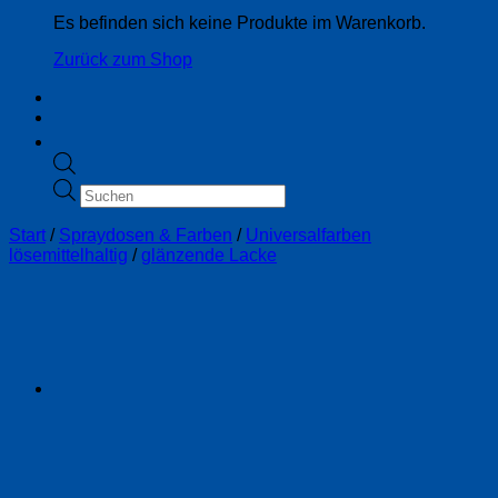
Es befinden sich keine Produkte im Warenkorb.
Zurück zum Shop
Products
search
Start
/
Spraydosen & Farben
/
Universalfarben
lösemittelhaltig
/
glänzende Lacke