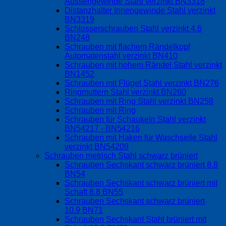
Aussengewinde Stahl verzinkt BN3318
Distanzhalter Innengewinde Stahl verzinkt
BN3319
Schlosserschrauben Stahl verzinkt 4.6
BN248
Schrauben mit flachem Rändelkopf
Automatenstahl verzinkt BN410
Schrauben mit hohem Rändel Stahl verzinkt
BN1452
Schrauben mit Flügel Stahl verzinkt BN276
Ringmuttern Stahl verzinkt BN260
Schrauben mit Ring Stahl verzinkt BN258
Schrauben mit Ring
Schrauben für Schaukeln Stahl verzinkt
BN54217 - BN54216
Schrauben mit Haken für Waschseile Stahl
verzinkt BN54209
Schrauben metrisch Stahl schwarz brüniert
Schrauben Sechskant schwarz brüniert 8.8
BN54
Schrauben Sechskant schwarz brüniert mit
Schaft 8.8 BN55
Schrauben Sechskant schwarz brüniert
10.9 BN71
Schrauben Sechskant Stahl brüniert mit