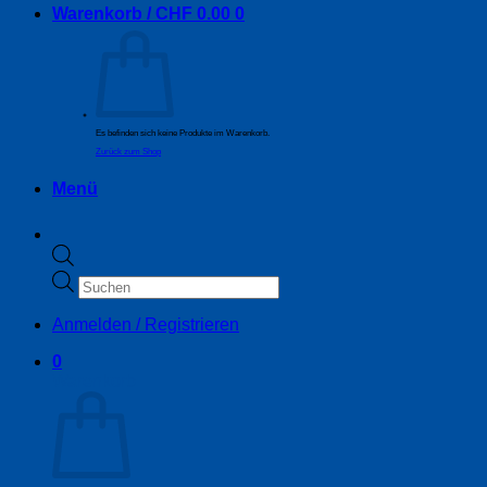
Warenkorb /
CHF
0.00
0
Es befinden sich keine Produkte im Warenkorb.
Zurück zum Shop
Menü
Products
search
Anmelden / Registrieren
0
Warenkorb