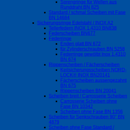
Sprengringe für Wellen aus
Runddraht BN 825
Standard / schmal Scheiben mit Fase
BN 14684
Sicherungsringe Edelstahl / INOX A2
Tellerfedern INOX 1.4310 BN838
Federscheiben BN677
Federringe
Enden glatt BN 672
für Zylinderschrauben BN 5258
Federringe gewölbt Inox 1.4310
BN 674
Rippenscheiben / Fächerscheiben
Keilsicherungsscheiben NORD-
LOCK® INOX BN20141
Fächerscheiben aussengezahnt
BN 675
Rippenscheiben BN 20041
Scheiben breit / Carrosserie Scheiben
Carrosserie Scheiben ohne
Fase BN 10342
Scheiben ohne Fase BN 1356
Scheiben für Senkschrauben 90° BN
4879
Scheiben ohne Fase Standard /