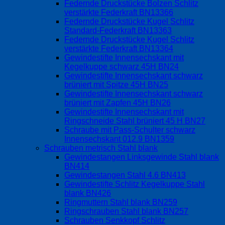
Federnde Druckstücke Bolzen Schlitz
verstärkte Federkraft BN13366
Federnde Druckstücke Kugel Schlitz
Standard-Federkraft BN13363
Federnde Druckstücke Kugel Schlitz
verstärkte Federkraft BN13364
Gewindestifte Innensechskant mit
Kegelkuppe schwarz 45H BN24
Gewindestifte Innensechskant schwarz
brüniert mit Spitze 45H BN25
Gewindestifte Innensechskant schwarz
brüniert mit Zapfen 45H BN26
Gewindestifte Innensechskant mit
Ringschneide Stahl brüniert 45 H BN27
Schraube mit Pass-Schulter schwarz
Innensechskant 012.9 BN1359
Schrauben metrisch Stahl blank
Gewindestangen Linksgewinde Stahl blank
BN414
Gewindestangen Stahl 4.6 BN413
Gewindestifte Schlitz Kegelkuppe Stahl
blank BN426
Ringmuttern Stahl blank BN259
Ringschrauben Stahl blank BN257
Schrauben Senkkopf Schlitz