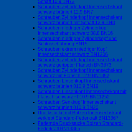
Schaft 10.9 BN72
Schrauben Zylinderkopf Innensechskant
schwarz brüniert 12.9 BN7
Schrauben Zylinderkopf Innensechskant
schwarz brüniert mit Schaft 12.9 BN8
Schrauben niedriger Zylinderkopf
Innensechskant schwarz 08.8 BN16
Schrauben niedriger Zylinderkopf und
Schlüsselführung BN15
Schrauben extrem niedriger Kopf
Innensechskant schwarz BN1206
Schrauben Zylinderkopf innensechskant
schwarz gerippter Flansch BN3873
Schrauben Zylinderkopf Innensechskant
schwarz mit Flansch 12.9 BN1392
Schrauben Linsenkopf Innensechskant
schwarz brüniert 010.9 BN19
Schrauben Linsenkopf Innensechskant mit
Flansch schwarz ~010.9 BN11252
Schrauben Senkkopf Innensechskant
schwarz brüniert 010.9 BN20
Druckstücke mit Bolzen Innensechskant
verklebt Standard-Federkraft BN13367
Federnde Druckstücke Bolzen Standard-
Federkraft BN13365