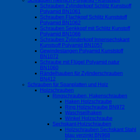
Schrauben metrisch Polyamid - Kunststoff
Schrauben Zylinderkopf Schlitz Kunstsoff
Polyamid BN1061
Schrauben Flachkopf Schlitz Kunststoff
Polyamid BN1062
Schrauben Senkkopf mit Schlitz Kunstoff
Polyamid BN1066
Schrauben Zylinderkopf Innensechskant
Kunstsoff Polyamid BN1057
Gewindestangen Polyamid Kunststoff
BN1072
Schraube mit Flügel Polyamid natur
BN1060
Rändelhauben für Zylinderschrauben
BN412
Schrauben für Spanplatten und Holz
Holzschrauben
Ringschrauben, Hakenschrauben
Haken Holzschraube
Ring Holzschraube BN972
Waschseilhaken
Winkel Holzschraube
Sechskant-Holzschrauben
Holzschrauben Sechskant Stahl
blau verzinkt BN968