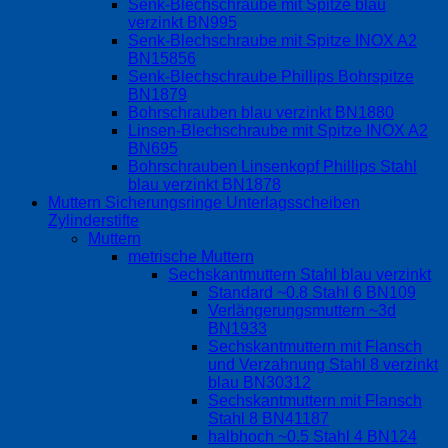
Senk-Blechschraube mit Spitze blau
verzinkt BN995
Senk-Blechschraube mit Spitze INOX A2
BN15856
Senk-Blechschraube Phillips Bohrspitze
BN1879
Bohrschrauben blau verzinkt BN1880
Linsen-Blechschraube mit Spitze INOX A2
BN695
Bohrschrauben Linsenkopf Phillips Stahl
blau verzinkt BN1878
Muttern Sicherungsringe Unterlagsscheiben
Zylinderstifte
Muttern
metrische Muttern
Sechskantmuttern Stahl blau verzinkt
Standard ~0.8 Stahl 6 BN109
Verlängerungsmuttern ~3d
BN1933
Sechskantmuttern mit Flansch
und Verzahnung Stahl 8 verzinkt
blau BN30312
Sechskantmuttern mit Flansch
Stahl 8 BN41187
halbhoch ~0.5 Stahl 4 BN124