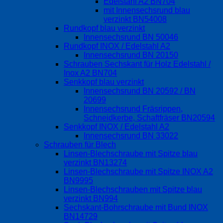
Edelstahl A2 BN704
mit Innensechsrund blau
verzinkt BN54008
Rundkopf blau verzinkt
Innensechsrund BN 50046
Rundkopf INOX / Edelstahl A2
Innensechsrund BN 20150
Schrauben Sechskant für Holz Edelstahl /
Inox A2 BN704
Senkkopf blau verzinkt
Innensechsrund BN 20592 / BN
20699
Innensechsrund Fräsrippen,
Schneidkerbe, Schaftfräser BN20594
Senkkopf INOX / Edelstahl A2
Innensechsrund BN 33022
Schrauben für Blech
Linsen-Blechschraube mit Spitze blau
verzinkt BN13274
Linsen-Blechschraube mit Spitze INOX A2
BN9995
Linsen-Blechschrauben mit Spitze blau
verzinkt BN994
Sechskant-Bohrschraube mit Bund INOX
BN14729