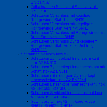
UNC BN67
Zollschrauben Sechskant Stahl verzinkt
UNF BN69
Schrauben Verschluss mit kegeligem
Rohrgewinde Stahl blank BN39
Schrauben Verschluss mit kegeligem
Rohrgewinde Stahl verzinkt BN41
Schrauben Verschluss mit Rohrgewinde mit
Bund Stahl verzinkt BN45
Schrauben Verschluss Bund kegeligem
Rohrgewinde Stahl verzinkt Dichtring
BN20441
Schrauben metrisch Inox A2
Schrauben Zylinderkopf Innensechskant
Inox A2 BN610
Schrauben Zylinderkopf Innensechskant mit
Schaft Inox A2 BN611
Schrauben mit niedrigem Zylinderkopf
Innensechskant Inox A2 BN2844
Schrauben Linsenkopf Innensechskant Inox
A2 BN1593 ISO7380-1
Schrauben Senkkopf Innensechskant Inox
A2 BN616 ~ISO 10642
Gewindestifte Inox A2 mit Kegelkuppe
BN617 ISO4026 DIN913