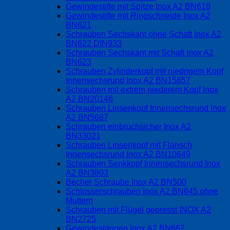
Gewindestifte mit Spitze Inox A2 BN618
Gewindestifte mit Ringschneide Inox A2
BN621
Schrauben Sechskant ohne Schaft Inox A2
BN622 DIN933
Schrauben Sechskant mit Schaft Inox A2
BN623
Schrauben Zylinderkopf mit niedrigem Kopf
Innensechsrund Inox A2 BN15857
Schrauben mit extrem niederem Kopf Inox
A2 BN20146
Schrauben Linsenkopf Innensechsrund Inox
A2 BN5687
Schrauben einbruchsicher Inox A2
BN33021
Schrauben Linsenkopf mit Flansch
Innensechsrund Inox A2 BN10649
Schrauben Senkkopf Innensechsrund Inox
A2 BN3803
Becher Schraube Inox A2 BN500
Schlosserschrauben Inox A2 BN645 ohne
Muttern
Schrauben mit Flügel gepresst INOX A2
BN2725
Gewindestangen Inox A2 BN662