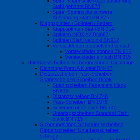
Spiral Spannstifte Regelausführung
Stahl gehärtet BN874
Spiral-Spannstifte schwere
Ausführung Stahl BN 875
Klappsplinten / Splinten / Federn
Klappsplinten Stahl BN 914
Splinten INOX A2 BN687
Splinten Stahl verzinkt BN912
Vorsteckfedern doppelt und einfach
Vorsteckfeder doppelt BN 916
Vorsteckfeder einfach BN 915
Unterlagsscheiben, Sicherungsringe, Dichtringe
Dichtringe Form A Kupfer BN447
Distanzscheiben Pass-Scheiben
Spannscheiben Scheiben Blank
Spannscheiben Federstahl blank
BN803
Distanzscheiben BN 748
Pass-Scheiben BN 1976
Scheiben ohne Loch BN 740
Unterlagsscheiben Standard Stahl
blank BN 713
Sicherungsringe Sicherungsscheiben
Rippenscheiben Unterlagsscheiben
schwarz