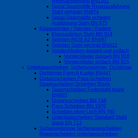
Regelausführung BN1351
Spiral Spannstifte Regelausführung
Stahl gehärtet BN874
Spiral-Spannstifte schwere
Ausführung Stahl BN 875
Klappsplinten / Splinten / Federn
Klappsplinten Stahl BN 914
Splinten INOX A2 BN687
Splinten Stahl verzinkt BN912
Vorsteckfedern doppelt und einfach
Vorsteckfeder doppelt BN 916
Vorsteckfeder einfach BN 915
Unterlagsscheiben, Sicherungsringe, Dichtringe
Dichtringe Form A Kupfer BN447
Distanzscheiben Pass-Scheiben
Spannscheiben Scheiben Blank
Spannscheiben Federstahl blank
BN803
Distanzscheiben BN 748
Pass-Scheiben BN 1976
Scheiben ohne Loch BN 740
Unterlagsscheiben Standard Stahl
blank BN 713
Sicherungsringe Sicherungsscheiben
Rippenscheiben Unterlagsscheiben