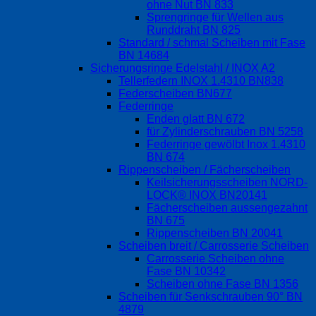
ohne Nut BN 833
Sprengringe für Wellen aus
Runddraht BN 825
Standard / schmal Scheiben mit Fase
BN 14684
Sicherungsringe Edelstahl / INOX A2
Tellerfedern INOX 1.4310 BN838
Federscheiben BN677
Federringe
Enden glatt BN 672
für Zylinderschrauben BN 5258
Federringe gewölbt Inox 1.4310
BN 674
Rippenscheiben / Fächerscheiben
Keilsicherungsscheiben NORD-
LOCK® INOX BN20141
Fächerscheiben aussengezahnt
BN 675
Rippenscheiben BN 20041
Scheiben breit / Carrosserie Scheiben
Carrosserie Scheiben ohne
Fase BN 10342
Scheiben ohne Fase BN 1356
Scheiben für Senkschrauben 90° BN
4879