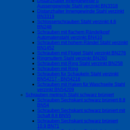
Distanzhalter Innengewinde u
Aussengewinde Stahl verzinkt BN3318
Distanzhalter Innengewinde Stahl verzinkt
BN3319
Schlosserschrauben Stahl verzinkt 4.6
BN248
Schrauben mit flachem Rändelkopf
Automatenstahl verzinkt BN410
Schrauben mit hohem Rändel Stahl verzinkt
BN1452
Schrauben mit Flügel Stahl verzinkt BN276
Ringmuttern Stahl verzinkt BN260
Schrauben mit Ring Stahl verzinkt BN258
Schrauben mit Ring
Schrauben für Schaukeln Stahl verzinkt
BN54217 - BN54216
Schrauben mit Haken für Waschseile Stahl
verzinkt BN54209
Schrauben metrisch Stahl schwarz brüniert
Schrauben Sechskant schwarz brüniert 8.8
BN54
Schrauben Sechskant schwarz brüniert mit
Schaft 8.8 BN55
Schrauben Sechskant schwarz brüniert
10.9 BN71