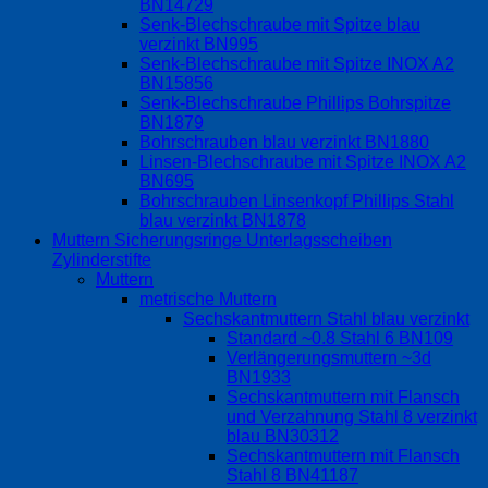
BN14729
Senk-Blechschraube mit Spitze blau
verzinkt BN995
Senk-Blechschraube mit Spitze INOX A2
BN15856
Senk-Blechschraube Phillips Bohrspitze
BN1879
Bohrschrauben blau verzinkt BN1880
Linsen-Blechschraube mit Spitze INOX A2
BN695
Bohrschrauben Linsenkopf Phillips Stahl
blau verzinkt BN1878
Muttern Sicherungsringe Unterlagsscheiben
Zylinderstifte
Muttern
metrische Muttern
Sechskantmuttern Stahl blau verzinkt
Standard ~0.8 Stahl 6 BN109
Verlängerungsmuttern ~3d
BN1933
Sechskantmuttern mit Flansch
und Verzahnung Stahl 8 verzinkt
blau BN30312
Sechskantmuttern mit Flansch
Stahl 8 BN41187