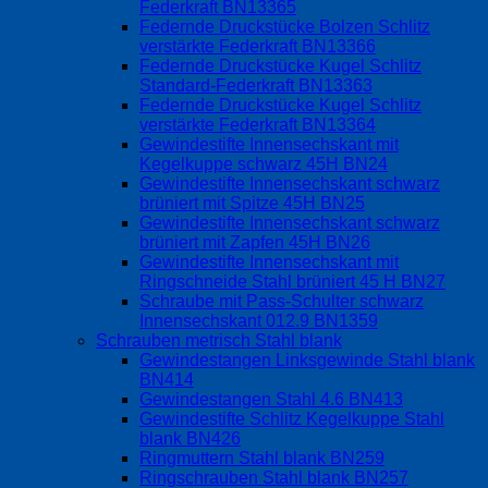
Federkraft BN13365
Federnde Druckstücke Bolzen Schlitz
verstärkte Federkraft BN13366
Federnde Druckstücke Kugel Schlitz
Standard-Federkraft BN13363
Federnde Druckstücke Kugel Schlitz
verstärkte Federkraft BN13364
Gewindestifte Innensechskant mit
Kegelkuppe schwarz 45H BN24
Gewindestifte Innensechskant schwarz
brüniert mit Spitze 45H BN25
Gewindestifte Innensechskant schwarz
brüniert mit Zapfen 45H BN26
Gewindestifte Innensechskant mit
Ringschneide Stahl brüniert 45 H BN27
Schraube mit Pass-Schulter schwarz
Innensechskant 012.9 BN1359
Schrauben metrisch Stahl blank
Gewindestangen Linksgewinde Stahl blank
BN414
Gewindestangen Stahl 4.6 BN413
Gewindestifte Schlitz Kegelkuppe Stahl
blank BN426
Ringmuttern Stahl blank BN259
Ringschrauben Stahl blank BN257