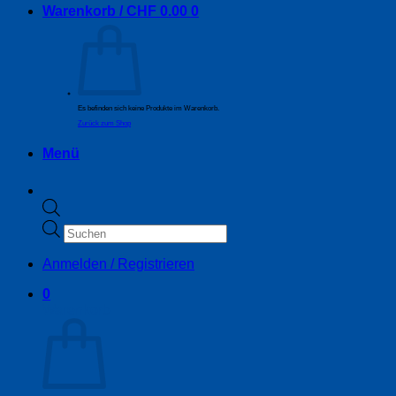
Warenkorb /
CHF
0.00
0
Es befinden sich keine Produkte im Warenkorb.
Zurück zum Shop
Menü
Products
search
Anmelden / Registrieren
0
Warenkorb