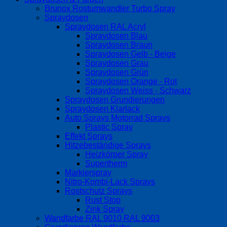
Brunox Rostumwandler Turbo Spray
Spraydosen
Spraydosen RAL Acryl
Spraydosen Blau
Spraydosen Braun
Spraydosen Gelb - Beige
Spraydosen Grau
Spraydosen Grün
Spraydosen Orange - Rot
Spraydosen Weiss - Schwarz
Spraydosen Grundierungen
Spraydosen Klarlack
Auto Sprays Motorrad Sprays
Plastic Spray
Effekt Sprays
Hitzebeständige Sprays
Heizkörper Spray
Supertherm
Markierspray
Nitro-Kombi-Lack Sprays
Rostschutz Sprays
Rust Stop
Zink Spray
Wandfarbe RAL 9010 RAL 9003