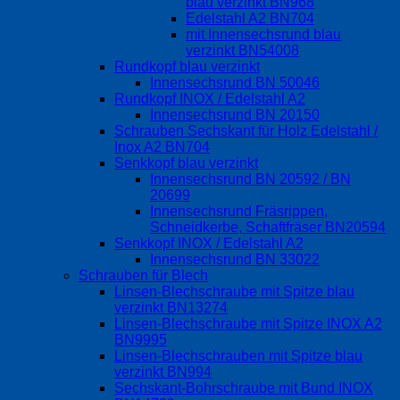
blau verzinkt BN968
Edelstahl A2 BN704
mit Innensechsrund blau
verzinkt BN54008
Rundkopf blau verzinkt
Innensechsrund BN 50046
Rundkopf INOX / Edelstahl A2
Innensechsrund BN 20150
Schrauben Sechskant für Holz Edelstahl /
Inox A2 BN704
Senkkopf blau verzinkt
Innensechsrund BN 20592 / BN
20699
Innensechsrund Fräsrippen,
Schneidkerbe, Schaftfräser BN20594
Senkkopf INOX / Edelstahl A2
Innensechsrund BN 33022
Schrauben für Blech
Linsen-Blechschraube mit Spitze blau
verzinkt BN13274
Linsen-Blechschraube mit Spitze INOX A2
BN9995
Linsen-Blechschrauben mit Spitze blau
verzinkt BN994
Sechskant-Bohrschraube mit Bund INOX