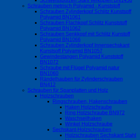
Schweissbolzen Stahl verkupfert BN1456
Schrauben metrisch Polyamid - Kunststoff
Schrauben Zylinderkopf Schlitz Kunstsoff
Polyamid BN1061
Schrauben Flachkopf Schlitz Kunststoff
Polyamid BN1062
Schrauben Senkkopf mit Schlitz Kunstoff
Polyamid BN1066
Schrauben Zylinderkopf Innensechskant
Kunstsoff Polyamid BN1057
Gewindestangen Polyamid Kunststoff
BN1072
Schraube mit Flügel Polyamid natur
BN1060
Rändelhauben für Zylinderschrauben
BN412
Schrauben für Spanplatten und Holz
Holzschrauben
Ringschrauben, Hakenschrauben
Haken Holzschraube
Ring Holzschraube BN972
Waschseilhaken
Winkel Holzschraube
Sechskant-Holzschrauben
Holzschrauben Sechskant Stahl