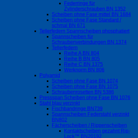
Federringe für
Zylinderschrauben BN 1352
Scheiben ohne Fase mittel BN 1684
Scheiben ohne Fase Standard /
schmal BN 671
Tellerfedern Spannscheiben phosphatiert
Spannscheiben für
Schraubenverbindungen BN 1374
Tellerfedern
Reihe A BN 804
Reihe B BN 805
Reihe C BN 1375
Werknorm BN 806
Polyamid
Scheiben ohne Fase BN 1074
Scheiben ohne Fase BN 1075
Schraubenrosetten BN 5386
Pressspan Scheiben ohne Fase BN 1076
Stahl blau verzinkt
Fischbandringe BN739
Spannscheiben Federstahl verzinkt
BN802
Fächerscheiben / Rippenscheiben
Kontaktscheiben gezahnt Rip-
Lock™ BN20192