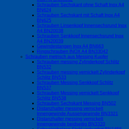
Schrauben Sechskant ohne Schaft Inox A4
BN624
Schrauben Sechskant mit Schaft Inox A4
BN625
Schrauben Linsenkopf Innensechsrund Inox
A4 BN20038
Schrauben Senkkopf Innensechsrund Inox
A4 BN20039
Gewindestangen Inox A4 BN663
Ringschrauben INOX A4 BN33042
Schrauben metrisch aus Messing Kupfer
Schrauben messing Zylinderkopf Schlitz
BN532
Schrauben messing vernickelt Zylinderkopf
Schlitz BN533
Schrauben Messing Senkkopf Schlitz
BN537
Schrauben Messing vernickelt Senkkopf
Schlitz BN538
Schrauben Sechskant Messing BN502
Distanzhalter messing vernickelt
Innengewinde Aussengewinde BN3321
Distanzhalter messing vernickelt
Innengewinde beidseitig BN3320