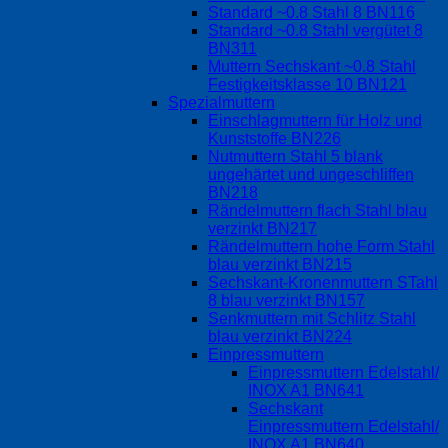
Standard ~0.8 Stahl 8 BN116
Standard ~0.8 Stahl vergütet 8
BN311
Muttern Sechskant ~0.8 Stahl
Festigkeitsklasse 10 BN121
Spezialmuttern
Einschlagmuttern für Holz und
Kunststoffe BN226
Nutmuttern Stahl 5 blank
ungehärtet und ungeschliffen
BN218
Rändelmuttern flach Stahl blau
verzinkt BN217
Rändelmuttern hohe Form Stahl
blau verzinkt BN215
Sechskant-Kronenmuttern STahl
8 blau verzinkt BN157
Senkmuttern mit Schlitz Stahl
blau verzinkt BN224
Einpressmuttern
Einpressmuttern Edelstahl/
INOX A1 BN641
Sechskant
Einpressmuttern Edelstahl/
INOX A1 BN640