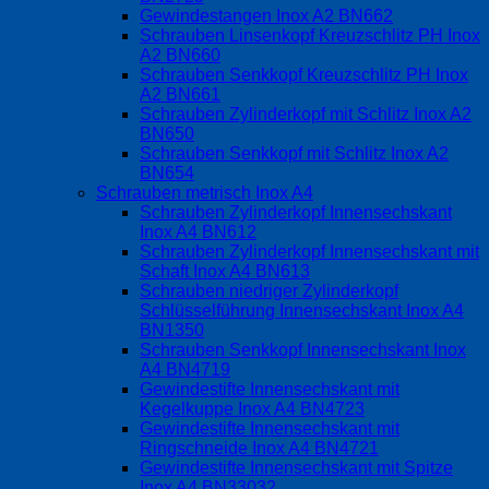
Gewindestangen Inox A2 BN662
Schrauben Linsenkopf Kreuzschlitz PH Inox
A2 BN660
Schrauben Senkkopf Kreuzschlitz PH Inox
A2 BN661
Schrauben Zylinderkopf mit Schlitz Inox A2
BN650
Schrauben Senkkopf mit Schlitz Inox A2
BN654
Schrauben metrisch Inox A4
Schrauben Zylinderkopf Innensechskant
Inox A4 BN612
Schrauben Zylinderkopf Innensechskant mit
Schaft Inox A4 BN613
Schrauben niedriger Zylinderkopf
Schlüsselführung Innensechskant Inox A4
BN1350
Schrauben Senkkopf Innensechskant Inox
A4 BN4719
Gewindestifte Innensechskant mit
Kegelkuppe Inox A4 BN4723
Gewindestifte Innensechskant mit
Ringschneide Inox A4 BN4721
Gewindestifte Innensechskant mit Spitze
Inox A4 BN33032