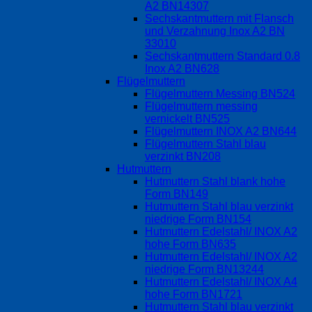
A2 BN14307
Sechskantmuttern mit Flansch
und Verzahnung Inox A2 BN
33010
Sechskantmuttern Standard 0.8
Inox A2 BN628
Flügelmuttern
Flügelmuttern Messing BN524
Flügelmuttern messing
vernickelt BN525
Flügelmuttern INOX A2 BN644
Flügelmuttern Stahl blau
verzinkt BN208
Hutmuttern
Hutmuttern Stahl blank hohe
Form BN149
Hutmuttern Stahl blau verzinkt
niedrige Form BN154
Hutmuttern Edelstahl/ INOX A2
hohe Form BN635
Hutmuttern Edelstahl/ INOX A2
niedrige Form BN13244
Hutmuttern Edelstahl/ INOX A4
hohe Form BN1721
Hutmuttern Stahl blau verzinkt