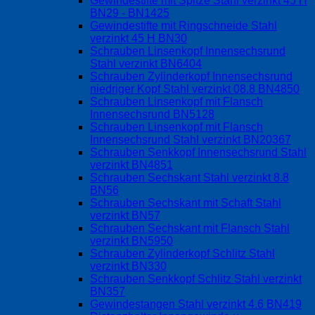
Gewindestifte mit Spitze Stahl verzinkt 45 H
BN29 - BN1425
Gewindestifte mit Ringschneide Stahl
verzinkt 45 H BN30
Schrauben Linsenkopf Innensechsrund
Stahl verzinkt BN6404
Schrauben Zylinderkopf Innensechsrund
niedriger Kopf Stahl verzinkt 08.8 BN4850
Schrauben Linsenkopf mit Flansch
Innensechsrund BN5128
Schrauben Linsenkopf mit Flansch
Innensechsrund Stahl verzinkt BN20367
Schrauben Senkkopf Innensechsrund Stahl
verzinkt BN4851
Schrauben Sechskant Stahl verzinkt 8.8
BN56
Schrauben Sechskant mit Schaft Stahl
verzinkt BN57
Schrauben Sechskant mit Flansch Stahl
verzinkt BN5950
Schrauben Zylinderkopf Schlitz Stahl
verzinkt BN330
Schrauben Senkkopf Schlitz Stahl verzinkt
BN357
Gewindestangen Stahl verzinkt 4.6 BN419