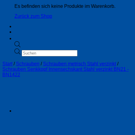
Es befinden sich keine Produkte im Warenkorb.
Zurück zum Shop
Products
search
Start
/
Schrauben
/
Schrauben metrisch Stahl verzinkt
/
Schrauben Senkkopf Innensechskant Stahl verzinkt BN21 -
BN1422