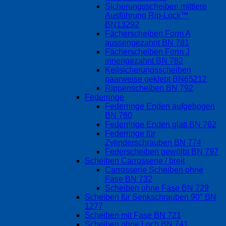
Sicherungsscheiben mittlere
Ausführung Rip-Lock™
BN13292
Fächerscheiben Form A
aussengezahnt BN 781
Fächerscheiben Form J
innengezahnt BN 782
Keilsicherungsscheiben
paarweise geklebt BN65212
Rippenscheiben BN 792
Federringe
Federringe Enden aufgebogen
BN 760
Federringe Enden glatt BN 762
Federringe für
Zylinderschrauben BN 774
Federscheiben gewölbt BN 797
Scheiben Carrosserie / breit
Carrosserie Scheiben ohne
Fase BN 732
Scheiben ohne Fase BN 729
Scheiben für Senkschrauben 90° BN
1277
Scheiben mit Fase BN 721
Scheiben ohne Loch BN 741