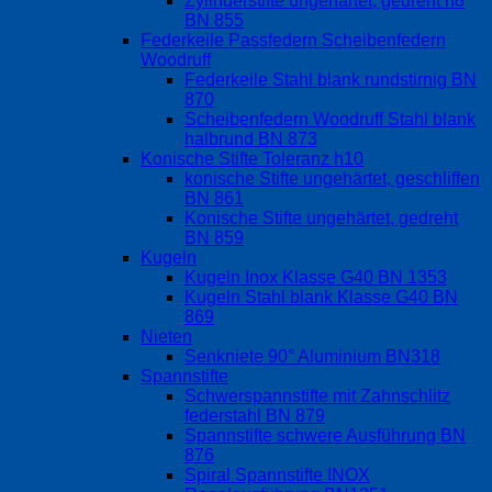
Zylinderstifte ungehärtet, gedreht h8
BN 855
Federkeile Passfedern Scheibenfedern
Woodruff
Federkeile Stahl blank rundstirnig BN
870
Scheibenfedern Woodruff Stahl blank
halbrund BN 873
Konische Stifte Toleranz h10
konische Stifte ungehärtet, geschliffen
BN 861
Konische Stifte ungehärtet, gedreht
BN 859
Kugeln
Kugeln Inox Klasse G40 BN 1353
Kugeln Stahl blank Klasse G40 BN
869
Nieten
Senkniete 90° Aluminium BN318
Spannstifte
Schwerspannstifte mit Zahnschlitz
federstahl BN 879
Spannstifte schwere Ausführung BN
876
Spiral Spannstifte INOX