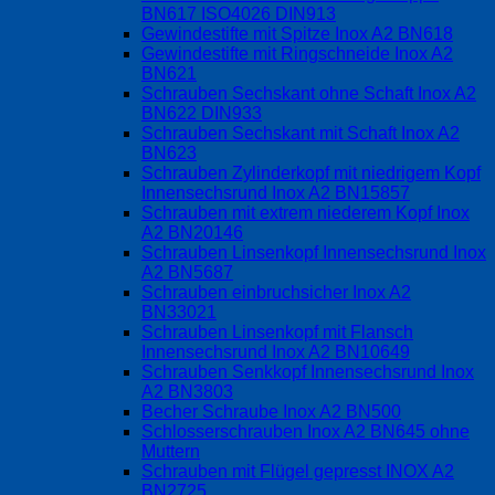
BN617 ISO4026 DIN913
Gewindestifte mit Spitze Inox A2 BN618
Gewindestifte mit Ringschneide Inox A2
BN621
Schrauben Sechskant ohne Schaft Inox A2
BN622 DIN933
Schrauben Sechskant mit Schaft Inox A2
BN623
Schrauben Zylinderkopf mit niedrigem Kopf
Innensechsrund Inox A2 BN15857
Schrauben mit extrem niederem Kopf Inox
A2 BN20146
Schrauben Linsenkopf Innensechsrund Inox
A2 BN5687
Schrauben einbruchsicher Inox A2
BN33021
Schrauben Linsenkopf mit Flansch
Innensechsrund Inox A2 BN10649
Schrauben Senkkopf Innensechsrund Inox
A2 BN3803
Becher Schraube Inox A2 BN500
Schlosserschrauben Inox A2 BN645 ohne
Muttern
Schrauben mit Flügel gepresst INOX A2
BN2725