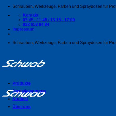
Zum
Schrauben, Werkzeuge, Farben und Spraydosen für Pro
Inhalt
Kontakt
springen
07:45 - 11:45 / 13:15 - 17:00
032 653 84 84
Impressum
Schrauben, Werkzeuge, Farben und Spraydosen für Pro
Produkte
Dienstleistungen
Kontakt
Über uns