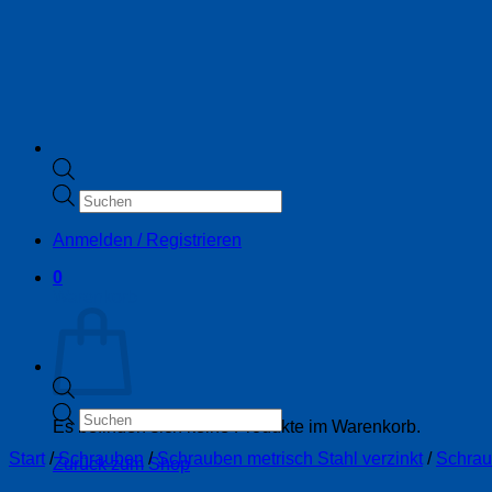
Products
search
Anmelden / Registrieren
0
Warenkorb
Products
Es befinden sich keine Produkte im Warenkorb.
search
Start
/
Schrauben
/
Schrauben metrisch Stahl verzinkt
/
Schrau
Zurück zum Shop