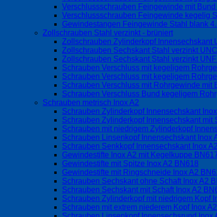
Verschlussschrauben Feingewinde mit Bund o
Verschlussschrauben Feingewinde kegelig S
Gewindestangen Feingewinde Stahl blank 4
Zollschrauben Stahl verzinkt - brüniert
Zollschrauben Zylinderkopf Innensechskan
Zollschrauben Sechskant Stahl verzinkt UN
Zollschrauben Sechskant Stahl verzinkt UN
Schrauben Verschluss mit kegeligem Rohrg
Schrauben Verschluss mit kegeligem Rohrge
Schrauben Verschluss mit Rohrgewinde mit 
Schrauben Verschluss Bund kegeligem Rohrg
Schrauben metrisch Inox A2
Schrauben Zylinderkopf Innensechskant Ino
Schrauben Zylinderkopf Innensechskant mit 
Schrauben mit niedrigem Zylinderkopf Inne
Schrauben Linsenkopf Innensechskant Inox
Schrauben Senkkopf Innensechskant Inox 
Gewindestifte Inox A2 mit Kegelkuppe BN6
Gewindestifte mit Spitze Inox A2 BN618
Gewindestifte mit Ringschneide Inox A2 BN
Schrauben Sechskant ohne Schaft Inox A2 
Schrauben Sechskant mit Schaft Inox A2 BN
Schrauben Zylinderkopf mit niedrigem Kopf
Schrauben mit extrem niederem Kopf Inox 
Schrauben Linsenkopf Innensechsrund Inox