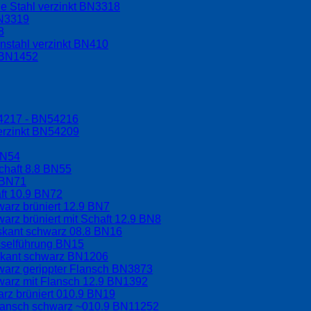
e Stahl verzinkt BN3318
BN3319
8
nstahl verzinkt BN410
t BN1452
54217 - BN54216
erzinkt BN54209
BN54
chaft 8.8 BN55
 BN71
aft 10.9 BN72
arz brüniert 12.9 BN7
arz brüniert mit Schaft 12.9 BN8
hskant schwarz 08.8 BN16
sselführung BN15
skant schwarz BN1206
warz gerippter Flansch BN3873
warz mit Flansch 12.9 BN1392
rz brüniert 010.9 BN19
Flansch schwarz ~010.9 BN11252