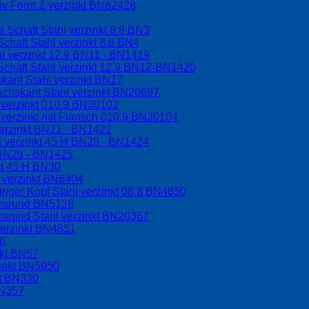
riv Form Z verzinkt BN82428
 Schaft Stahl verzinkt 8.8 BN3
chaft Stahl verzinkt 8.8 BN4
l verzinkt 12.9 BN11 - BN1419
Schaft Stahl verzinkt 12.9 BN12-BN1420
kant Stahl verzinkt BN17
echskant Stahl verzinkt BN20697
 verzinkt 010.9 BN30102
verzinkt mit Flansch 010.9 BN30104
erzinkt BN21 - BN1422
l verzinkt 45 H BN28 - BN1424
H BN29 - BN1425
kt 45 H BN30
 verzinkt BN6404
riger Kopf Stahl verzinkt 08.8 BN4850
chsrund BN5128
hsrund Stahl verzinkt BN20367
verzinkt BN4851
56
nkt BN57
zinkt BN5950
kt BN330
BN357