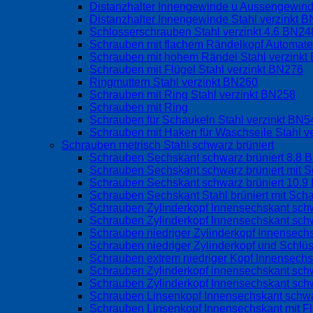
Distanzhalter Innengewinde u Aussengewind
Distanzhalter Innengewinde Stahl verzinkt 
Schlosserschrauben Stahl verzinkt 4.6 BN24
Schrauben mit flachem Rändelkopf Automate
Schrauben mit hohem Rändel Stahl verzink
Schrauben mit Flügel Stahl verzinkt BN276
Ringmuttern Stahl verzinkt BN260
Schrauben mit Ring Stahl verzinkt BN258
Schrauben mit Ring
Schrauben für Schaukeln Stahl verzinkt BN
Schrauben mit Haken für Waschseile Stahl v
Schrauben metrisch Stahl schwarz brüniert
Schrauben Sechskant schwarz brüniert 8.8 
Schrauben Sechskant schwarz brüniert mit S
Schrauben Sechskant schwarz brüniert 10.9
Schrauben Sechskant Stahl brüniert mit Sch
Schrauben Zylinderkopf Innensechskant schw
Schrauben Zylinderkopf Innensechskant schw
Schrauben niedriger Zylinderkopf Innensec
Schrauben niedriger Zylinderkopf und Schlü
Schrauben extrem niedriger Kopf Innensech
Schrauben Zylinderkopf innensechskant sch
Schrauben Zylinderkopf Innensechskant sch
Schrauben Linsenkopf Innensechskant schwa
Schrauben Linsenkopf Innensechskant mit 