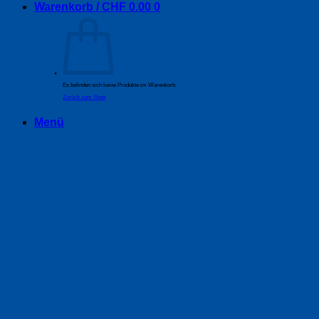
Warenkorb /
CHF
0.00
0
Es befinden sich keine Produkte im Warenkorb.
Zurück zum Shop
Menü