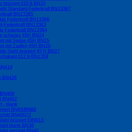
 brüniert 010.9 BN20
lebt Standard-Federkraft BN13367
erkraft BN13365
rkte Federkraft BN13366
rd-Federkraft BN13363
kte Federkraft BN13364
ppe schwarz 45H BN24
ert mit Spitze 45H BN25
ert mit Zapfen 45H BN26
ide Stahl brüniert 45 H BN27
sechskant 012.9 BN1359
 BN414
nk BN426
l BN406
hl BN402
t - blank
üniert BN65/BN66
rzinkt BN40072
tahl brüniert DIN913
tahl blank BN38
tahl verzinkt BN40