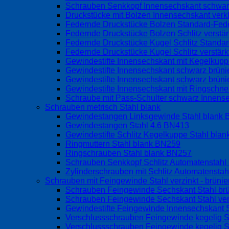
Schrauben Senkkopf Innensechskant schwarz
Druckstücke mit Bolzen Innensechskant verk
Federnde Druckstücke Bolzen Standard-Fed
Federnde Druckstücke Bolzen Schlitz verstä
Federnde Druckstücke Kugel Schlitz Standa
Federnde Druckstücke Kugel Schlitz verstär
Gewindestifte Innensechskant mit Kegelku
Gewindestifte Innensechskant schwarz brüni
Gewindestifte Innensechskant schwarz brüni
Gewindestifte Innensechskant mit Ringschne
Schraube mit Pass-Schulter schwarz Innen
Schrauben metrisch Stahl blank
Gewindestangen Linksgewinde Stahl blank
Gewindestangen Stahl 4.6 BN413
Gewindestifte Schlitz Kegelkuppe Stahl bla
Ringmuttern Stahl blank BN259
Ringschrauben Stahl blank BN257
Schrauben Senkkopf Schlitz Automatenstah
Zylinderschrauben mit Schlitz Automatensta
Schrauben mit Feingewinde Stahl verzinkt - brünier
Schrauben Feingewinde Sechskant Stahl br
Schrauben Feingewinde Sechskant Stahl ve
Gewindestifte Feingewinde Innensechskant S
Verschlussschrauben Feingewinde kegelig S
Verschlussschrauben Feingewinde kegelig S