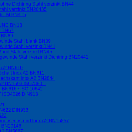
hne Dichtring Stahl verzinkt BN44
tahl verzinkt BN20435
.6 1M BN415
t UNC BN13
C BN67
F BN69
ewinde Stahl blank BN39
winde Stahl verzinkt BN41
Bund Stahl verzinkt BN45
ewinde Stahl verzinkt Dichtring BN20441
x A2 BN610
Schaft Inox A2 BN611
nsechskant Inox A2 BN2844
 A2 BN1593 ISO7380-1
A2 BN616 ~ISO 10642
17 ISO4026 DIN913
621
BN622 DIN933
623
 Innensechsrund Inox A2 BN15857
A2 BN20146
 A2 BN5687