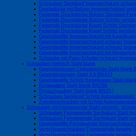
Schrauben Senkkopf Innensechskant schwarz
Druckstücke mit Bolzen Innensechskant verk
Federnde Druckstücke Bolzen Standard-Fed
Federnde Druckstücke Bolzen Schlitz verstä
Federnde Druckstücke Kugel Schlitz Standa
Federnde Druckstücke Kugel Schlitz verstär
Gewindestifte Innensechskant mit Kegelku
Gewindestifte Innensechskant schwarz brüni
Gewindestifte Innensechskant schwarz brüni
Gewindestifte Innensechskant mit Ringschne
Schraube mit Pass-Schulter schwarz Innen
Schrauben metrisch Stahl blank
Gewindestangen Linksgewinde Stahl blank
Gewindestangen Stahl 4.6 BN413
Gewindestifte Schlitz Kegelkuppe Stahl bla
Ringmuttern Stahl blank BN259
Ringschrauben Stahl blank BN257
Schrauben Senkkopf Schlitz Automatenstah
Zylinderschrauben mit Schlitz Automatensta
Schrauben mit Feingewinde Stahl verzinkt - brünier
Schrauben Feingewinde Sechskant Stahl br
Schrauben Feingewinde Sechskant Stahl ve
Gewindestifte Feingewinde Innensechskant S
Verschlussschrauben Feingewinde kegelig S
Verschlussschrauben Feingewinde kegelig S