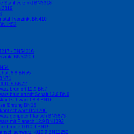
e Stahl verzinkt BN3318
BN3319
8
nstahl verzinkt BN410
t BN1452
54217 - BN54216
erzinkt BN54209
BN54
chaft 8.8 BN55
 BN71
aft 10.9 BN72
arz brüniert 12.9 BN7
arz brüniert mit Schaft 12.9 BN8
hskant schwarz 08.8 BN16
sselführung BN15
skant schwarz BN1206
warz gerippter Flansch BN3873
warz mit Flansch 12.9 BN1392
rz brüniert 010.9 BN19
Flansch schwarz ~010.9 BN11252