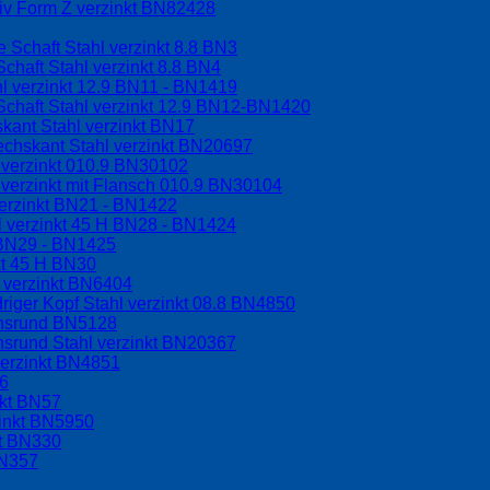
riv Form Z verzinkt BN82428
 Schaft Stahl verzinkt 8.8 BN3
chaft Stahl verzinkt 8.8 BN4
l verzinkt 12.9 BN11 - BN1419
Schaft Stahl verzinkt 12.9 BN12-BN1420
kant Stahl verzinkt BN17
echskant Stahl verzinkt BN20697
 verzinkt 010.9 BN30102
verzinkt mit Flansch 010.9 BN30104
erzinkt BN21 - BN1422
l verzinkt 45 H BN28 - BN1424
H BN29 - BN1425
kt 45 H BN30
 verzinkt BN6404
riger Kopf Stahl verzinkt 08.8 BN4850
chsrund BN5128
hsrund Stahl verzinkt BN20367
verzinkt BN4851
56
nkt BN57
zinkt BN5950
kt BN330
BN357