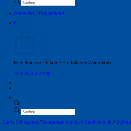
Products
search
Anmelden / Registrieren
0
Warenkorb
Es befinden sich keine Produkte im Warenkorb.
Zurück zum Shop
Products
search
Start
/
Schrauben
/
Schrauben metrisch Stahl verzinkt
/
Schrau