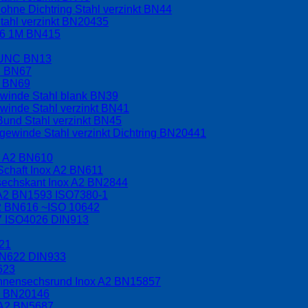
hne Dichtring Stahl verzinkt BN44
tahl verzinkt BN20435
.6 1M BN415
t UNC BN13
C BN67
F BN69
ewinde Stahl blank BN39
winde Stahl verzinkt BN41
Bund Stahl verzinkt BN45
ewinde Stahl verzinkt Dichtring BN20441
x A2 BN610
Schaft Inox A2 BN611
nsechskant Inox A2 BN2844
 A2 BN1593 ISO7380-1
A2 BN616 ~ISO 10642
17 ISO4026 DIN913
621
BN622 DIN933
623
 Innensechsrund Inox A2 BN15857
A2 BN20146
 A2 BN5687