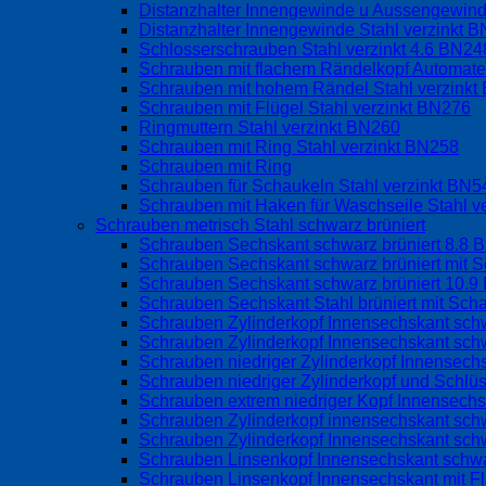
Distanzhalter Innengewinde u Aussengewind
Distanzhalter Innengewinde Stahl verzinkt 
Schlosserschrauben Stahl verzinkt 4.6 BN24
Schrauben mit flachem Rändelkopf Automate
Schrauben mit hohem Rändel Stahl verzink
Schrauben mit Flügel Stahl verzinkt BN276
Ringmuttern Stahl verzinkt BN260
Schrauben mit Ring Stahl verzinkt BN258
Schrauben mit Ring
Schrauben für Schaukeln Stahl verzinkt BN
Schrauben mit Haken für Waschseile Stahl v
Schrauben metrisch Stahl schwarz brüniert
Schrauben Sechskant schwarz brüniert 8.8 
Schrauben Sechskant schwarz brüniert mit S
Schrauben Sechskant schwarz brüniert 10.9
Schrauben Sechskant Stahl brüniert mit Sch
Schrauben Zylinderkopf Innensechskant schw
Schrauben Zylinderkopf Innensechskant schw
Schrauben niedriger Zylinderkopf Innensec
Schrauben niedriger Zylinderkopf und Schlü
Schrauben extrem niedriger Kopf Innensech
Schrauben Zylinderkopf innensechskant sch
Schrauben Zylinderkopf Innensechskant sch
Schrauben Linsenkopf Innensechskant schwa
Schrauben Linsenkopf Innensechskant mit 