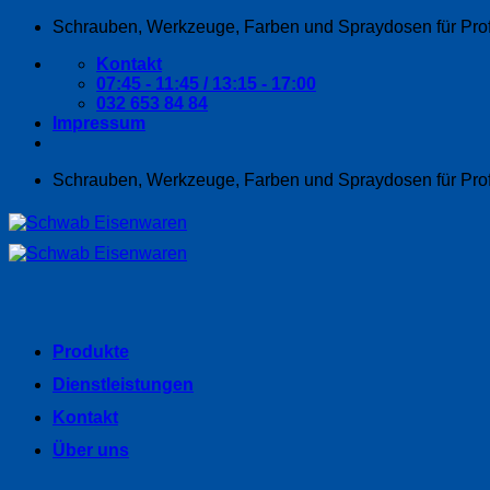
Zum
Schrauben, Werkzeuge, Farben und Spraydosen für Pro
Inhalt
Kontakt
springen
07:45 - 11:45 / 13:15 - 17:00
032 653 84 84
Impressum
Schrauben, Werkzeuge, Farben und Spraydosen für Pro
Produkte
Dienstleistungen
Kontakt
Über uns