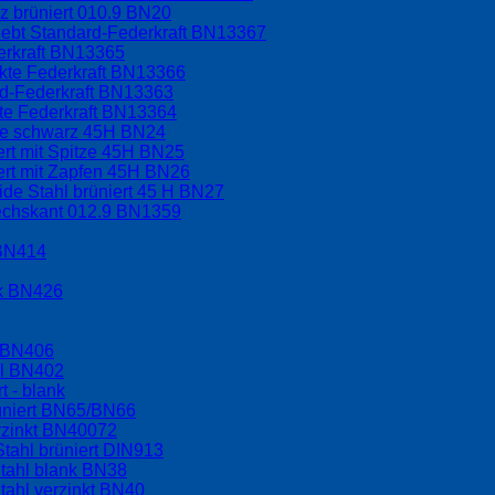
 brüniert 010.9 BN20
lebt Standard-Federkraft BN13367
erkraft BN13365
rkte Federkraft BN13366
rd-Federkraft BN13363
kte Federkraft BN13364
ppe schwarz 45H BN24
ert mit Spitze 45H BN25
ert mit Zapfen 45H BN26
ide Stahl brüniert 45 H BN27
sechskant 012.9 BN1359
 BN414
nk BN426
l BN406
hl BN402
t - blank
üniert BN65/BN66
rzinkt BN40072
tahl brüniert DIN913
tahl blank BN38
tahl verzinkt BN40