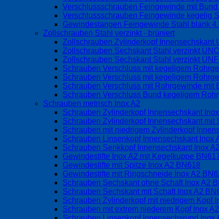
Verschlussschrauben Feingewinde mit Bund o
Verschlussschrauben Feingewinde kegelig S
Gewindestangen Feingewinde Stahl blank 4
Zollschrauben Stahl verzinkt - brüniert
Zollschrauben Zylinderkopf Innensechskan
Zollschrauben Sechskant Stahl verzinkt UN
Zollschrauben Sechskant Stahl verzinkt UN
Schrauben Verschluss mit kegeligem Rohrg
Schrauben Verschluss mit kegeligem Rohrge
Schrauben Verschluss mit Rohrgewinde mit 
Schrauben Verschluss Bund kegeligem Rohrg
Schrauben metrisch Inox A2
Schrauben Zylinderkopf Innensechskant Ino
Schrauben Zylinderkopf Innensechskant mit 
Schrauben mit niedrigem Zylinderkopf Inne
Schrauben Linsenkopf Innensechskant Inox
Schrauben Senkkopf Innensechskant Inox 
Gewindestifte Inox A2 mit Kegelkuppe BN6
Gewindestifte mit Spitze Inox A2 BN618
Gewindestifte mit Ringschneide Inox A2 BN
Schrauben Sechskant ohne Schaft Inox A2 
Schrauben Sechskant mit Schaft Inox A2 BN
Schrauben Zylinderkopf mit niedrigem Kopf
Schrauben mit extrem niederem Kopf Inox 
Schrauben Linsenkopf Innensechsrund Inox