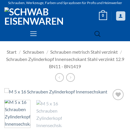
Zum
Schrauben, Werkzeuge, Farben und Spraydosen für Profis und Heimwerker
Inhalt
0
springen
Start
/
Schrauben
/
Schrauben metrisch Stahl verzinkt
/
Schrauben Zylinderkopf Innensechskant Stahl verzinkt 12.9
BN11 - BN1419
Zur
Wunschliste
hinzufügen