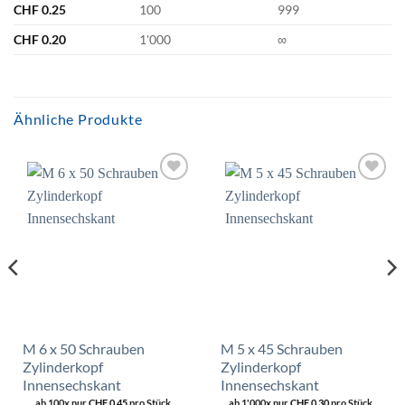
CHF
0.25
100
999
CHF
0.20
1'000
∞
Ähnliche Produkte
Zur
Zur
Wunschliste
Wunschliste
hinzufügen
hinzufügen
M 6 x 50 Schrauben
M 5 x 45 Schrauben
Zylinderkopf
Zylinderkopf
Innensechskant
Innensechskant
ab 100x nur
CHF
0.45
pro Stück.
ab 1'000x nur
CHF
0.30
pro Stück.