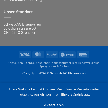
Unser Standort
Schwab AG Eisenwaren
Solothurnstrasse 58
CH - 2540 Grenchen
Visa
MasterCard
PayPal
Twint
Rechung
Schrauben
Schraubenzieher Inbusschlüssel Bits Handwerkzeug
Spraydosen & Farben
Copyright 2026 ©
Schwab AG Eisenwaren
Diese Website benutzt Cookies. Wenn Sie die Website weiter
nutzen, gehen wir von Ihrem Einverständnis aus.
Akzeptieren