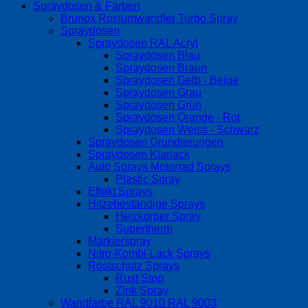
Spraydosen & Farben
Brunox Rostumwandler Turbo Spray
Spraydosen
Spraydosen RAL Acryl
Spraydosen Blau
Spraydosen Braun
Spraydosen Gelb - Beige
Spraydosen Grau
Spraydosen Grün
Spraydosen Orange - Rot
Spraydosen Weiss - Schwarz
Spraydosen Grundierungen
Spraydosen Klarlack
Auto Sprays Motorrad Sprays
Plastic Spray
Effekt Sprays
Hitzebeständige Sprays
Heizkörper Spray
Supertherm
Markierspray
Nitro-Kombi-Lack Sprays
Rostschutz Sprays
Rust Stop
Zink Spray
Wandfarbe RAL 9010 RAL 9003