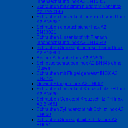
Innensechsrund Inox A2 BN15857
Schrauben mit extrem niederem Kopf Inox
A2 BN20146
Schrauben Linsenkopf Innensechsrund Inox
A2 BN5687
Schrauben einbruchsicher Inox A2
BN33021
Schrauben Linsenkopf mit Flansch
Innensechsrund Inox A2 BN10649
Schrauben Senkkopf Innensechsrund Inox
A2 BN3803
Becher Schraube Inox A2 BN500
Schlosserschrauben Inox A2 BN645 ohne
Muttern
Schrauben mit Flügel gepresst INOX A2
BN2725
Gewindestangen Inox A2 BN662
Schrauben Linsenkopf Kreuzschlitz PH Inox
A2 BN660
Schrauben Senkkopf Kreuzschlitz PH Inox
A2 BN661
Schrauben Zylinderkopf mit Schlitz Inox A2
BN650
Schrauben Senkkopf mit Schlitz Inox A2
BN654