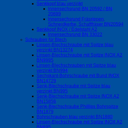
Senkkopf blau verzinkt
Innensechsrund BN 20592 / BN
20699
Innensechsrund Fräsrippen,
Schneidkerbe, Schaftfräser BN20594
Senkkopf INOX / Edelstahl A2
Innensechsrund BN 33022
Schrauben für Blech
Linsen-Blechschraube mit Spitze blau
verzinkt BN13274
Linsen-Blechschraube mit Spitze INOX A2
BN9995
Linsen-Blechschrauben mit Spitze blau
verzinkt BN994
Sechskant-Bohrschraube mit Bund INOX
BN14729
Senk-Blechschraube mit Spitze blau
verzinkt BN995
Senk-Blechschraube mit Spitze INOX A2
BN15856
Senk-Blechschraube Phillips Bohrspitze
BN1879
Bohrschrauben blau verzinkt BN1880
Linsen-Blechschraube mit Spitze INOX A2
BN695