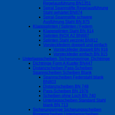
Regelausführung BN1351
Spiral Spannstifte Regelausführung
Stahl gehärtet BN874
Spiral-Spannstifte schwere
Ausführung Stahl BN 875
Klappsplinten / Splinten / Federn
Klappsplinten Stahl BN 914
Splinten INOX A2 BN687
Splinten Stahl verzinkt BN912
Vorsteckfedern doppelt und einfach
Vorsteckfeder doppelt BN 916
Vorsteckfeder einfach BN 915
Unterlagsscheiben, Sicherungsringe, Dichtringe
Dichtringe Form A Kupfer BN447
Distanzscheiben Pass-Scheiben
Spannscheiben Scheiben Blank
Spannscheiben Federstahl blank
BN803
Distanzscheiben BN 748
Pass-Scheiben BN 1976
Scheiben ohne Loch BN 740
Unterlagsscheiben Standard Stahl
blank BN 713
Sicherungsringe Sicherungsscheiben
Rippenscheiben Unterlagsscheiben