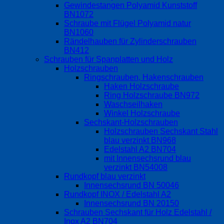
Gewindestangen Polyamid Kunststoff
BN1072
Schraube mit Flügel Polyamid natur
BN1060
Rändelhauben für Zylinderschrauben
BN412
Schrauben für Spanplatten und Holz
Holzschrauben
Ringschrauben, Hakenschrauben
Haken Holzschraube
Ring Holzschraube BN972
Waschseilhaken
Winkel Holzschraube
Sechskant-Holzschrauben
Holzschrauben Sechskant Stahl
blau verzinkt BN968
Edelstahl A2 BN704
mit Innensechsrund blau
verzinkt BN54008
Rundkopf blau verzinkt
Innensechsrund BN 50046
Rundkopf INOX / Edelstahl A2
Innensechsrund BN 20150
Schrauben Sechskant für Holz Edelstahl /
Inox A2 BN704