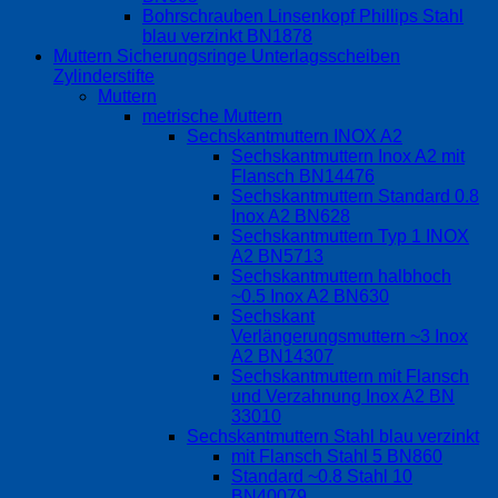
Bohrschrauben Linsenkopf Phillips Stahl
blau verzinkt BN1878
Muttern Sicherungsringe Unterlagsscheiben
Zylinderstifte
Muttern
metrische Muttern
Sechskantmuttern INOX A2
Sechskantmuttern Inox A2 mit
Flansch BN14476
Sechskantmuttern Standard 0.8
Inox A2 BN628
Sechskantmuttern Typ 1 INOX
A2 BN5713
Sechskantmuttern halbhoch
~0.5 Inox A2 BN630
Sechskant
Verlängerungsmuttern ~3 Inox
A2 BN14307
Sechskantmuttern mit Flansch
und Verzahnung Inox A2 BN
33010
Sechskantmuttern Stahl blau verzinkt
mit Flansch Stahl 5 BN860
Standard ~0.8 Stahl 10
BN40079