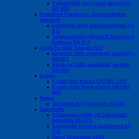
Zylinderstifte ungehärtet, gedreht h8
BN 855
Federkeile Passfedern Scheibenfedern
Woodruff
Federkeile Stahl blank rundstirnig BN
870
Scheibenfedern Woodruff Stahl blank
halbrund BN 873
Konische Stifte Toleranz h10
konische Stifte ungehärtet, geschliffen
BN 861
Konische Stifte ungehärtet, gedreht
BN 859
Kugeln
Kugeln Inox Klasse G40 BN 1353
Kugeln Stahl blank Klasse G40 BN
869
Nieten
Senkniete 90° Aluminium BN318
Spannstifte
Schwerspannstifte mit Zahnschlitz
federstahl BN 879
Spannstifte schwere Ausführung BN
876
Spiral Spannstifte INOX