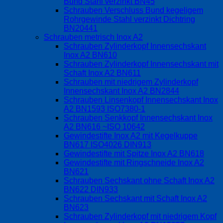
Bund Stahl verzinkt BN45
Schrauben Verschluss Bund kegeligem
Rohrgewinde Stahl verzinkt Dichtring
BN20441
Schrauben metrisch Inox A2
Schrauben Zylinderkopf Innensechskant
Inox A2 BN610
Schrauben Zylinderkopf Innensechskant mit
Schaft Inox A2 BN611
Schrauben mit niedrigem Zylinderkopf
Innensechskant Inox A2 BN2844
Schrauben Linsenkopf Innensechskant Inox
A2 BN1593 ISO7380-1
Schrauben Senkkopf Innensechskant Inox
A2 BN616 ~ISO 10642
Gewindestifte Inox A2 mit Kegelkuppe
BN617 ISO4026 DIN913
Gewindestifte mit Spitze Inox A2 BN618
Gewindestifte mit Ringschneide Inox A2
BN621
Schrauben Sechskant ohne Schaft Inox A2
BN622 DIN933
Schrauben Sechskant mit Schaft Inox A2
BN623
Schrauben Zylinderkopf mit niedrigem Kopf