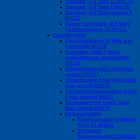
Standard ~0.8 Stahl 12 BN122
Standard ~0.8 Stahl 8 BN116
Standard ~0.8 Stahl vergütet 8
BN311
Muttern Sechskant ~0.8 Stahl
Festigkeitsklasse 10 BN121
Spezialmuttern
Einschlagmuttern für Holz und
Kunststoffe BN226
Nutmuttern Stahl 5 blank
ungehärtet und ungeschliffen
BN218
Rändelmuttern flach Stahl blau
verzinkt BN217
Rändelmuttern hohe Form Stahl
blau verzinkt BN215
Sechskant-Kronenmuttern STahl
8 blau verzinkt BN157
Senkmuttern mit Schlitz Stahl
blau verzinkt BN224
Einpressmuttern
Einpressmuttern Edelstahl/
INOX A1 BN641
Sechskant
Einpressmuttern Edelstahl/