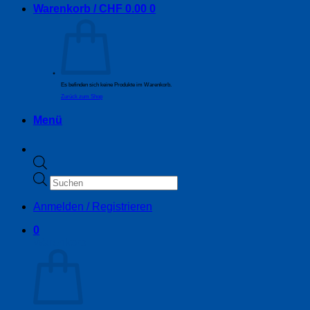
Warenkorb /
CHF
0.00
0
Es befinden sich keine Produkte im Warenkorb.
Zurück zum Shop
Menü
Products
search
Anmelden / Registrieren
0
Warenkorb