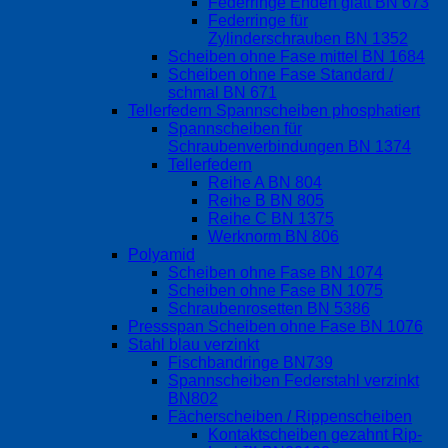
Federringe Enden glatt BN 673
Federringe für
Zylinderschrauben BN 1352
Scheiben ohne Fase mittel BN 1684
Scheiben ohne Fase Standard /
schmal BN 671
Tellerfedern Spannscheiben phosphatiert
Spannscheiben für
Schraubenverbindungen BN 1374
Tellerfedern
Reihe A BN 804
Reihe B BN 805
Reihe C BN 1375
Werknorm BN 806
Polyamid
Scheiben ohne Fase BN 1074
Scheiben ohne Fase BN 1075
Schraubenrosetten BN 5386
Pressspan Scheiben ohne Fase BN 1076
Stahl blau verzinkt
Fischbandringe BN739
Spannscheiben Federstahl verzinkt
BN802
Fächerscheiben / Rippenscheiben
Kontaktscheiben gezahnt Rip-