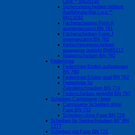
Lock™ BN20192
Sicherungsscheiben mittlere
Ausführung Rip-Lock™
BN13292
Fächerscheiben Form A
aussengezahnt BN 781
Fächerscheiben Form J
innengezahnt BN 782
Keilsicherungsscheiben
paarweise geklebt BN65212
Rippenscheiben BN 792
Federringe
Federringe Enden aufgebogen
BN 760
Federringe Enden glatt BN 762
Federringe für
Zylinderschrauben BN 774
Federscheiben gewölbt BN 797
Scheiben Carrosserie / breit
Carrosserie Scheiben ohne
Fase BN 732
Scheiben ohne Fase BN 729
Scheiben für Senkschrauben 90° BN
1277
Scheiben mit Fase BN 721