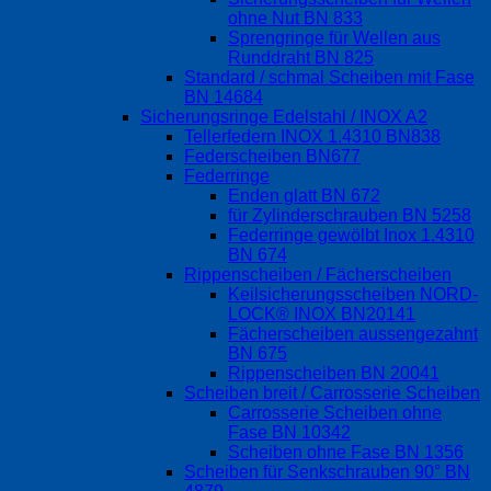
ohne Nut BN 833
Sprengringe für Wellen aus
Runddraht BN 825
Standard / schmal Scheiben mit Fase
BN 14684
Sicherungsringe Edelstahl / INOX A2
Tellerfedern INOX 1.4310 BN838
Federscheiben BN677
Federringe
Enden glatt BN 672
für Zylinderschrauben BN 5258
Federringe gewölbt Inox 1.4310
BN 674
Rippenscheiben / Fächerscheiben
Keilsicherungsscheiben NORD-
LOCK® INOX BN20141
Fächerscheiben aussengezahnt
BN 675
Rippenscheiben BN 20041
Scheiben breit / Carrosserie Scheiben
Carrosserie Scheiben ohne
Fase BN 10342
Scheiben ohne Fase BN 1356
Scheiben für Senkschrauben 90° BN