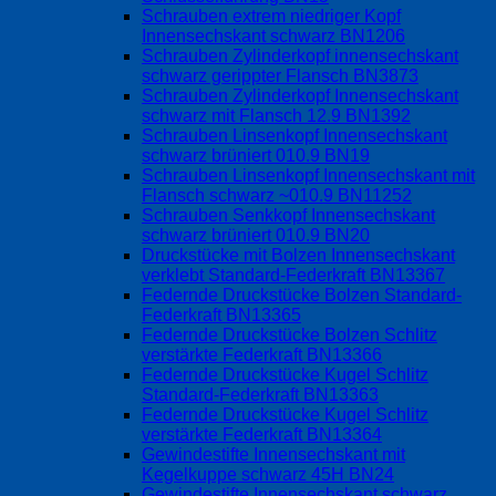
Schrauben extrem niedriger Kopf
Innensechskant schwarz BN1206
Schrauben Zylinderkopf innensechskant
schwarz gerippter Flansch BN3873
Schrauben Zylinderkopf Innensechskant
schwarz mit Flansch 12.9 BN1392
Schrauben Linsenkopf Innensechskant
schwarz brüniert 010.9 BN19
Schrauben Linsenkopf Innensechskant mit
Flansch schwarz ~010.9 BN11252
Schrauben Senkkopf Innensechskant
schwarz brüniert 010.9 BN20
Druckstücke mit Bolzen Innensechskant
verklebt Standard-Federkraft BN13367
Federnde Druckstücke Bolzen Standard-
Federkraft BN13365
Federnde Druckstücke Bolzen Schlitz
verstärkte Federkraft BN13366
Federnde Druckstücke Kugel Schlitz
Standard-Federkraft BN13363
Federnde Druckstücke Kugel Schlitz
verstärkte Federkraft BN13364
Gewindestifte Innensechskant mit
Kegelkuppe schwarz 45H BN24
Gewindestifte Innensechskant schwarz