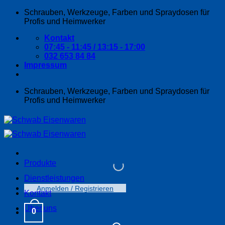
Zum
Schrauben, Werkzeuge, Farben und Spraydosen für
Inhalt
Profis und Heimwerker
springen
Kontakt
07:45 - 11:45 / 13:15 - 17:00
032 653 84 84
Impressum
Schrauben, Werkzeuge, Farben und Spraydosen für
Profis und Heimwerker
Produkte
Dienstleistungen
Anmelden / Registrieren
Kontakt
Über uns
0