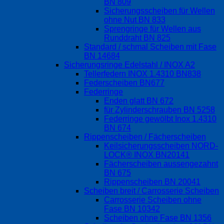
BN 809
Sicherungsscheiben für Wellen
ohne Nut BN 833
Sprengringe für Wellen aus
Runddraht BN 825
Standard / schmal Scheiben mit Fase
BN 14684
Sicherungsringe Edelstahl / INOX A2
Tellerfedern INOX 1.4310 BN838
Federscheiben BN677
Federringe
Enden glatt BN 672
für Zylinderschrauben BN 5258
Federringe gewölbt Inox 1.4310
BN 674
Rippenscheiben / Fächerscheiben
Keilsicherungsscheiben NORD-
LOCK® INOX BN20141
Fächerscheiben aussengezahnt
BN 675
Rippenscheiben BN 20041
Scheiben breit / Carrosserie Scheiben
Carrosserie Scheiben ohne
Fase BN 10342
Scheiben ohne Fase BN 1356