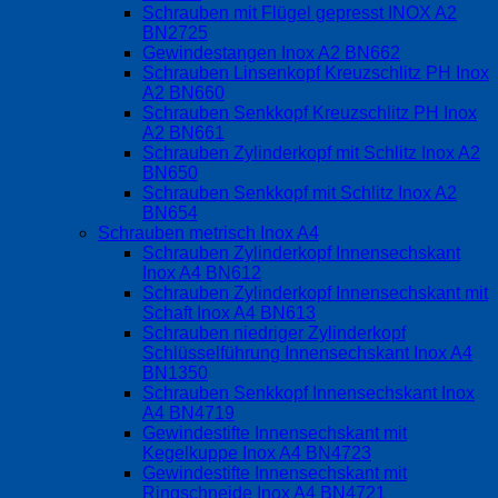
Schrauben mit Flügel gepresst INOX A2
BN2725
Gewindestangen Inox A2 BN662
Schrauben Linsenkopf Kreuzschlitz PH Inox
A2 BN660
Schrauben Senkkopf Kreuzschlitz PH Inox
A2 BN661
Schrauben Zylinderkopf mit Schlitz Inox A2
BN650
Schrauben Senkkopf mit Schlitz Inox A2
BN654
Schrauben metrisch Inox A4
Schrauben Zylinderkopf Innensechskant
Inox A4 BN612
Schrauben Zylinderkopf Innensechskant mit
Schaft Inox A4 BN613
Schrauben niedriger Zylinderkopf
Schlüsselführung Innensechskant Inox A4
BN1350
Schrauben Senkkopf Innensechskant Inox
A4 BN4719
Gewindestifte Innensechskant mit
Kegelkuppe Inox A4 BN4723
Gewindestifte Innensechskant mit
Ringschneide Inox A4 BN4721