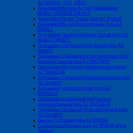
A2 BN616 ~ISO 10642
Gewindestifte Inox A2 mit Kegelkuppe
BN617 ISO4026 DIN913
Gewindestifte mit Spitze Inox A2 BN618
Gewindestifte mit Ringschneide Inox A2
BN621
Schrauben Sechskant ohne Schaft Inox A2
BN622 DIN933
Schrauben Sechskant mit Schaft Inox A2
BN623
Schrauben Zylinderkopf mit niedrigem Kopf
Innensechsrund Inox A2 BN15857
Schrauben mit extrem niederem Kopf Inox
A2 BN20146
Schrauben Linsenkopf Innensechsrund Inox
A2 BN5687
Schrauben einbruchsicher Inox A2
BN33021
Schrauben Linsenkopf mit Flansch
Innensechsrund Inox A2 BN10649
Schrauben Senkkopf Innensechsrund Inox
A2 BN3803
Becher Schraube Inox A2 BN500
Schlosserschrauben Inox A2 BN645 ohne
Muttern