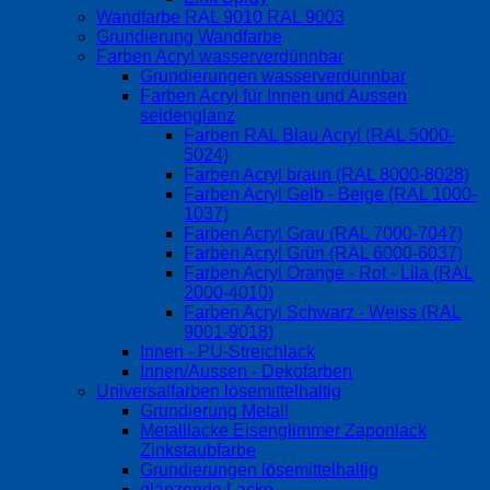
Wandfarbe RAL 9010 RAL 9003
Grundierung Wandfarbe
Farben Acryl wasserverdünnbar
Grundierungen wasserverdünnbar
Farben Acryl für Innen und Aussen
seidenglanz
Farben RAL Blau Acryl (RAL 5000-
5024)
Farben Acryl braun (RAL 8000-8028)
Farben Acryl Gelb - Beige (RAL 1000-
1037)
Farben Acryl Grau (RAL 7000-7047)
Farben Acryl Grün (RAL 6000-6037)
Farben Acryl Orange - Rot - Lila (RAL
2000-4010)
Farben Acryl Schwarz - Weiss (RAL
9001-9018)
Innen - PU-Streichlack
Innen/Aussen - Dekofarben
Universalfarben lösemittelhaltig
Grundierung Metall
Metalllacke Eisenglimmer Zaponlack
Zinkstaubfarbe
Grundierungen lösemittelhaltig
glänzende Lacke