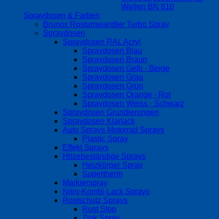
Wellen BN 810
Spraydosen & Farben
Brunox Rostumwandler Turbo Spray
Spraydosen
Spraydosen RAL Acryl
Spraydosen Blau
Spraydosen Braun
Spraydosen Gelb - Beige
Spraydosen Grau
Spraydosen Grün
Spraydosen Orange - Rot
Spraydosen Weiss - Schwarz
Spraydosen Grundierungen
Spraydosen Klarlack
Auto Sprays Motorrad Sprays
Plastic Spray
Effekt Sprays
Hitzebeständige Sprays
Heizkörper Spray
Supertherm
Markierspray
Nitro-Kombi-Lack Sprays
Rostschutz Sprays
Rust Stop
Zink Spray