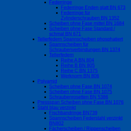
Federringe
Federringe Enden glatt BN 673
Federringe für
Zylinderschrauben BN 1352
Scheiben ohne Fase mittel BN 1684
Scheiben ohne Fase Standard /
schmal BN 671
Tellerfedern Spannscheiben phosphatiert
Spannscheiben für
Schraubenverbindungen BN 1374
Tellerfedern
Reihe A BN 804
Reihe B BN 805
Reihe C BN 1375
Werknorm BN 806
Polyamid
Scheiben ohne Fase BN 1074
Scheiben ohne Fase BN 1075
Schraubenrosetten BN 5386
Pressspan Scheiben ohne Fase BN 1076
Stahl blau verzinkt
Fischbandringe BN739
Spannscheiben Federstahl verzinkt
BN802
Fächerscheiben / Rippenscheiben