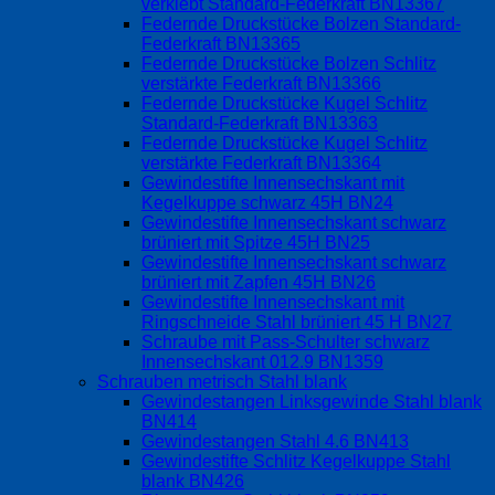
verklebt Standard-Federkraft BN13367
Federnde Druckstücke Bolzen Standard-
Federkraft BN13365
Federnde Druckstücke Bolzen Schlitz
verstärkte Federkraft BN13366
Federnde Druckstücke Kugel Schlitz
Standard-Federkraft BN13363
Federnde Druckstücke Kugel Schlitz
verstärkte Federkraft BN13364
Gewindestifte Innensechskant mit
Kegelkuppe schwarz 45H BN24
Gewindestifte Innensechskant schwarz
brüniert mit Spitze 45H BN25
Gewindestifte Innensechskant schwarz
brüniert mit Zapfen 45H BN26
Gewindestifte Innensechskant mit
Ringschneide Stahl brüniert 45 H BN27
Schraube mit Pass-Schulter schwarz
Innensechskant 012.9 BN1359
Schrauben metrisch Stahl blank
Gewindestangen Linksgewinde Stahl blank
BN414
Gewindestangen Stahl 4.6 BN413
Gewindestifte Schlitz Kegelkuppe Stahl
blank BN426