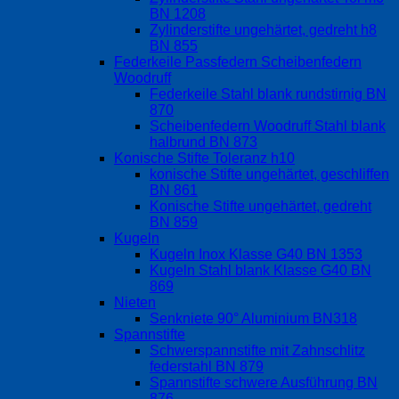
BN 1208
Zylinderstifte ungehärtet, gedreht h8
BN 855
Federkeile Passfedern Scheibenfedern
Woodruff
Federkeile Stahl blank rundstirnig BN
870
Scheibenfedern Woodruff Stahl blank
halbrund BN 873
Konische Stifte Toleranz h10
konische Stifte ungehärtet, geschliffen
BN 861
Konische Stifte ungehärtet, gedreht
BN 859
Kugeln
Kugeln Inox Klasse G40 BN 1353
Kugeln Stahl blank Klasse G40 BN
869
Nieten
Senkniete 90° Aluminium BN318
Spannstifte
Schwerspannstifte mit Zahnschlitz
federstahl BN 879
Spannstifte schwere Ausführung BN
876