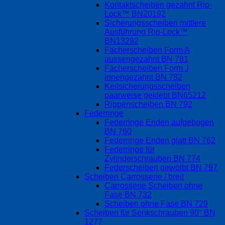
Kontaktscheiben gezahnt Rip-
Lock™ BN20192
Sicherungsscheiben mittlere
Ausführung Rip-Lock™
BN13292
Fächerscheiben Form A
aussengezahnt BN 781
Fächerscheiben Form J
innengezahnt BN 782
Keilsicherungsscheiben
paarweise geklebt BN65212
Rippenscheiben BN 792
Federringe
Federringe Enden aufgebogen
BN 760
Federringe Enden glatt BN 762
Federringe für
Zylinderschrauben BN 774
Federscheiben gewölbt BN 797
Scheiben Carrosserie / breit
Carrosserie Scheiben ohne
Fase BN 732
Scheiben ohne Fase BN 729
Scheiben für Senkschrauben 90° BN
1277