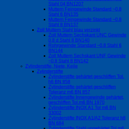
Stahl 04 BN1207
Muttern Feingewinde Standard ~0.8
Stahl 6 BN135
Muttern Feingewinde Standard ~0.8
Stahl 8 BN137
Zoll Muttern Stahl blau verzinkt
Zoll Muttern Sechskant UNC Gewinde
0.8 d Stahl 8 BN140
Rohrgewinde Standard ~0.8 Stahl 6
BN144
Zoll Muttern Sechskant UNF Gewinde
~0.8 Stahl 8 BN142
Zylinderstifte, Niete, Keile
Zylinderstifte
Zylinderstifte gehärtet geschliffen Tol.
h6 BN 858
Zylinderstifte gehärtet geschliffen
Toleranz m6 BN 857
Zylinderstifte Innengewinde gehärtet,
geschliffen Tol.m6 BN 1970
Zylinderstifte INOX A1 Tol m6 BN
33002
Zylinderstifte INOX A1/A2 Toleranz h8
BN 684
Zylinderstifte Stahl ungehärtet Tol m6