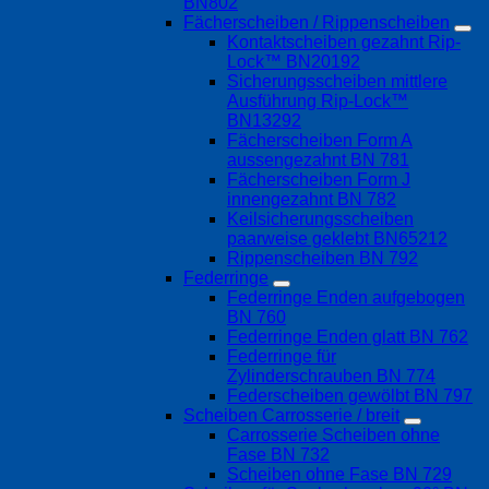
BN802
Fächerscheiben / Rippenscheiben
Kontaktscheiben gezahnt Rip-
Lock™ BN20192
Sicherungsscheiben mittlere
Ausführung Rip-Lock™
BN13292
Fächerscheiben Form A
aussengezahnt BN 781
Fächerscheiben Form J
innengezahnt BN 782
Keilsicherungsscheiben
paarweise geklebt BN65212
Rippenscheiben BN 792
Federringe
Federringe Enden aufgebogen
BN 760
Federringe Enden glatt BN 762
Federringe für
Zylinderschrauben BN 774
Federscheiben gewölbt BN 797
Scheiben Carrosserie / breit
Carrosserie Scheiben ohne
Fase BN 732
Scheiben ohne Fase BN 729