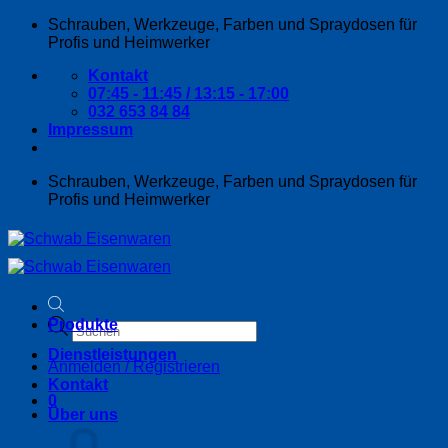
Zum
Schrauben, Werkzeuge, Farben und Spraydosen für
Inhalt
Profis und Heimwerker
springen
Kontakt
07:45 - 11:45 / 13:15 - 17:00
032 653 84 84
Impressum
Schrauben, Werkzeuge, Farben und Spraydosen für
Profis und Heimwerker
Products
Produkte
search
Dienstleistungen
Anmelden / Registrieren
Kontakt
0
Über uns
Warenkorb