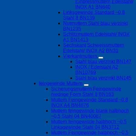
Einpressmuttern Edelstahl/
INOX A1 BN640
Linksgewinde Standard ~0.8
Stahl 8 BN139
Nutmuttern Stahl blau verzinkt
BN1235
Schlitzmuttern Edelstahl/ INOX
A1 BN1413
Sechskant Schweissmuttern
Edelstahl/ INOX A2 BN31
Vierkantmuttern
Stahl blau verzinkt BN147
INOX / Edelstahl A2
BN10769
Stahl blau verzinkt BN145
feingewinde Muttern
Sicherungsmuttern Feingewinde
niedrige Form Stahl 8 BN163
Muttern Feingewinde Standard ~0.8
INOX A4 BN4876
Muttern feingewinde blank halbhoch
~0.5 Stahl 04 BN40087
Muttern feingewinde halbhoch ~0.5
Linksgewinde Stahl 04 BN3712
Muttern Feingewinde halbhoch ~0.5