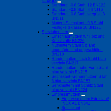
schwarz
Standard ~0.8 Stahl 12 BN122
Standard ~0.8 Stahl 8 BN116
Standard ~0.8 Stahl vergütet 8
BN311
Muttern Sechskant ~0.8 Stahl
Festigkeitsklasse 10 BN121
Spezialmuttern
Einschlagmuttern für Holz und
Kunststoffe BN226
Nutmuttern Stahl 5 blank
ungehärtet und ungeschliffen
BN218
Rändelmuttern flach Stahl blau
verzinkt BN217
Rändelmuttern hohe Form Stahl
blau verzinkt BN215
Sechskant-Kronenmuttern STahl
8 blau verzinkt BN157
Senkmuttern mit Schlitz Stahl
blau verzinkt BN224
Einpressmuttern
Einpressmuttern Edelstahl/
INOX A1 BN641
Sechskant