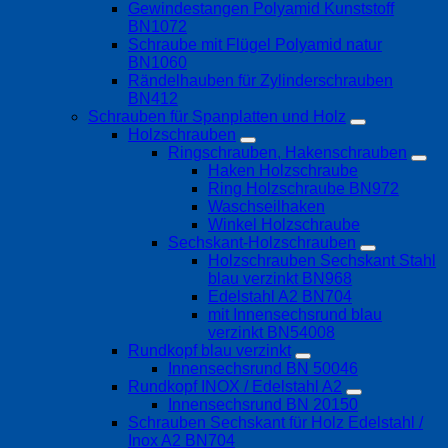
Gewindestangen Polyamid Kunststoff
BN1072
Schraube mit Flügel Polyamid natur
BN1060
Rändelhauben für Zylinderschrauben
BN412
Schrauben für Spanplatten und Holz
Holzschrauben
Ringschrauben, Hakenschrauben
Haken Holzschraube
Ring Holzschraube BN972
Waschseilhaken
Winkel Holzschraube
Sechskant-Holzschrauben
Holzschrauben Sechskant Stahl
blau verzinkt BN968
Edelstahl A2 BN704
mit Innensechsrund blau
verzinkt BN54008
Rundkopf blau verzinkt
Innensechsrund BN 50046
Rundkopf INOX / Edelstahl A2
Innensechsrund BN 20150
Schrauben Sechskant für Holz Edelstahl /
Inox A2 BN704