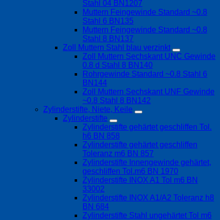
Stahl 04 BN1207
Muttern Feingewinde Standard ~0.8
Stahl 6 BN135
Muttern Feingewinde Standard ~0.8
Stahl 8 BN137
Zoll Muttern Stahl blau verzinkt
Zoll Muttern Sechskant UNC Gewinde
0.8 d Stahl 8 BN140
Rohrgewinde Standard ~0.8 Stahl 6
BN144
Zoll Muttern Sechskant UNF Gewinde
~0.8 Stahl 8 BN142
Zylinderstifte, Niete, Keile
Zylinderstifte
Zylinderstifte gehärtet geschliffen Tol.
h6 BN 858
Zylinderstifte gehärtet geschliffen
Toleranz m6 BN 857
Zylinderstifte Innengewinde gehärtet,
geschliffen Tol.m6 BN 1970
Zylinderstifte INOX A1 Tol m6 BN
33002
Zylinderstifte INOX A1/A2 Toleranz h8
BN 684
Zylinderstifte Stahl ungehärtet Tol m6