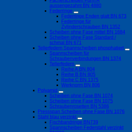
Fächerscheiben Form A
aussengezahnt BN 4880
Federringe
Federringe Enden glatt BN 673
Federringe für
Zylinderschrauben BN 1352
Scheiben ohne Fase mittel BN 1684
Scheiben ohne Fase Standard /
schmal BN 671
Tellerfedern Spannscheiben phosphatiert
Spannscheiben für
Schraubenverbindungen BN 1374
Tellerfedern
Reihe A BN 804
Reihe B BN 805
Reihe C BN 1375
Werknorm BN 806
Polyamid
Scheiben ohne Fase BN 1074
Scheiben ohne Fase BN 1075
Schraubenrosetten BN 5386
Pressspan Scheiben ohne Fase BN 1076
Stahl blau verzinkt
Fischbandringe BN739
Spannscheiben Federstahl verzinkt