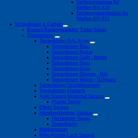
Sicherungsringe für
Wellen BN 819
Sicherungsscheiben für
Wellen BN 810
Spraydosen & Farben
Brunox Rostumwandler Turbo Spray
Spraydosen
Spraydosen RAL Acryl
Spraydosen Blau
Spraydosen Braun
Spraydosen Gelb - Beige
Spraydosen Grau
Spraydosen Grün
Spraydosen Orange - Rot
Spraydosen Weiss - Schwarz
Spraydosen Grundierungen
Spraydosen Klarlack
Auto Sprays Motorrad Sprays
Plastic Spray
Effekt Sprays
Hitzebeständige Sprays
Heizkörper Spray
Supertherm
Markierspray
Nitro-Kombi-Lack Sprays