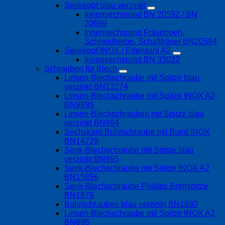
Senkkopf blau verzinkt
Innensechsrund BN 20592 / BN
20699
Innensechsrund Fräsrippen,
Schneidkerbe, Schaftfräser BN20594
Senkkopf INOX / Edelstahl A2
Innensechsrund BN 33022
Schrauben für Blech
Linsen-Blechschraube mit Spitze blau
verzinkt BN13274
Linsen-Blechschraube mit Spitze INOX A2
BN9995
Linsen-Blechschrauben mit Spitze blau
verzinkt BN994
Sechskant-Bohrschraube mit Bund INOX
BN14729
Senk-Blechschraube mit Spitze blau
verzinkt BN995
Senk-Blechschraube mit Spitze INOX A2
BN15856
Senk-Blechschraube Phillips Bohrspitze
BN1879
Bohrschrauben blau verzinkt BN1880
Linsen-Blechschraube mit Spitze INOX A2
BN695