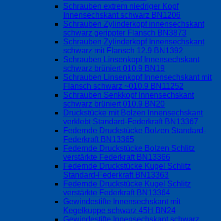
Schrauben extrem niedriger Kopf
Innensechskant schwarz BN1206
Schrauben Zylinderkopf innensechskant
schwarz gerippter Flansch BN3873
Schrauben Zylinderkopf Innensechskant
schwarz mit Flansch 12.9 BN1392
Schrauben Linsenkopf Innensechskant
schwarz brüniert 010.9 BN19
Schrauben Linsenkopf Innensechskant mit
Flansch schwarz ~010.9 BN11252
Schrauben Senkkopf Innensechskant
schwarz brüniert 010.9 BN20
Druckstücke mit Bolzen Innensechskant
verklebt Standard-Federkraft BN13367
Federnde Druckstücke Bolzen Standard-
Federkraft BN13365
Federnde Druckstücke Bolzen Schlitz
verstärkte Federkraft BN13366
Federnde Druckstücke Kugel Schlitz
Standard-Federkraft BN13363
Federnde Druckstücke Kugel Schlitz
verstärkte Federkraft BN13364
Gewindestifte Innensechskant mit
Kegelkuppe schwarz 45H BN24
Gewindestifte Innensechskant schwarz