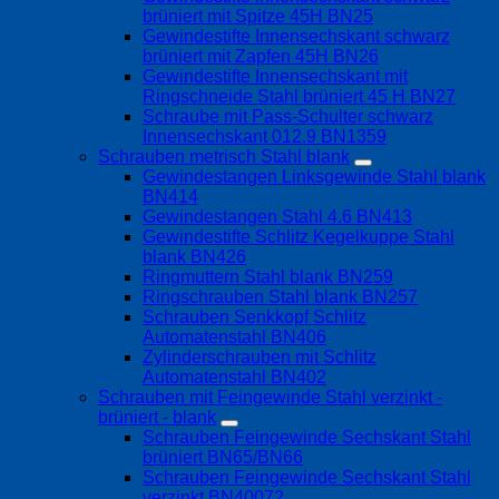
brüniert mit Spitze 45H BN25
Gewindestifte Innensechskant schwarz
brüniert mit Zapfen 45H BN26
Gewindestifte Innensechskant mit
Ringschneide Stahl brüniert 45 H BN27
Schraube mit Pass-Schulter schwarz
Innensechskant 012.9 BN1359
Schrauben metrisch Stahl blank
Gewindestangen Linksgewinde Stahl blank
BN414
Gewindestangen Stahl 4.6 BN413
Gewindestifte Schlitz Kegelkuppe Stahl
blank BN426
Ringmuttern Stahl blank BN259
Ringschrauben Stahl blank BN257
Schrauben Senkkopf Schlitz
Automatenstahl BN406
Zylinderschrauben mit Schlitz
Automatenstahl BN402
Schrauben mit Feingewinde Stahl verzinkt -
brüniert - blank
Schrauben Feingewinde Sechskant Stahl
brüniert BN65/BN66
Schrauben Feingewinde Sechskant Stahl
verzinkt BN40072