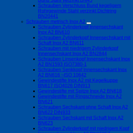
Bund Stahl verzinkt BN45
Schrauben Verschluss Bund kegeligem
Rohrgewinde Stahl verzinkt Dichtring
BN20441
Schrauben metrisch Inox A2
Schrauben Zylinderkopf Innensechskant
Inox A2 BN610
Schrauben Zylinderkopf Innensechskant mit
Schaft Inox A2 BN611
Schrauben mit niedrigem Zylinderkopf
Innensechskant Inox A2 BN2844
Schrauben Linsenkopf Innensechskant Inox
A2 BN1593 ISO7380-1
Schrauben Senkkopf Innensechskant Inox
A2 BN616 ~ISO 10642
Gewindestifte Inox A2 mit Kegelkuppe
BN617 ISO4026 DIN913
Gewindestifte mit Spitze Inox A2 BN618
Gewindestifte mit Ringschneide Inox A2
BN621
Schrauben Sechskant ohne Schaft Inox A2
BN622 DIN933
Schrauben Sechskant mit Schaft Inox A2
BN623
Schrauben Zylinderkopf mit niedrigem Kopf