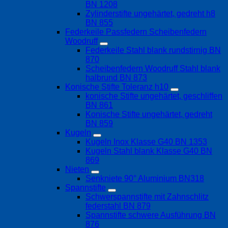
BN 1208
Zylinderstifte ungehärtet, gedreht h8
BN 855
Federkeile Passfedern Scheibenfedern
Woodruff
Federkeile Stahl blank rundstirnig BN
870
Scheibenfedern Woodruff Stahl blank
halbrund BN 873
Konische Stifte Toleranz h10
konische Stifte ungehärtet, geschliffen
BN 861
Konische Stifte ungehärtet, gedreht
BN 859
Kugeln
Kugeln Inox Klasse G40 BN 1353
Kugeln Stahl blank Klasse G40 BN
869
Nieten
Senkniete 90° Aluminium BN318
Spannstifte
Schwerspannstifte mit Zahnschlitz
federstahl BN 879
Spannstifte schwere Ausführung BN
876