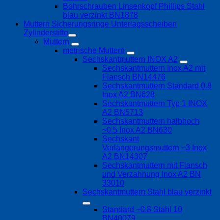
Bohrschrauben Linsenkopf Phillips Stahl
blau verzinkt BN1878
Muttern Sicherungsringe Unterlagsscheiben
Zylinderstifte
Muttern
metrische Muttern
Sechskantmuttern INOX A2
Sechskantmuttern Inox A2 mit
Flansch BN14476
Sechskantmuttern Standard 0.8
Inox A2 BN628
Sechskantmuttern Typ 1 INOX
A2 BN5713
Sechskantmuttern halbhoch
~0.5 Inox A2 BN630
Sechskant
Verlängerungsmuttern ~3 Inox
A2 BN14307
Sechskantmuttern mit Flansch
und Verzahnung Inox A2 BN
33010
Sechskantmuttern Stahl blau verzinkt
Standard ~0.8 Stahl 10
BN40079