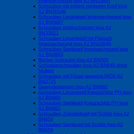
Innensechsrund Inox A2 BN15857
Schrauben mit extrem niederem Kopf Inox
A2 BN20146
Schrauben Linsenkopf Innensechsrund Inox
A2 BN5687
Schrauben einbruchsicher Inox A2
BN33021
Schrauben Linsenkopf mit Flansch
Innensechsrund Inox A2 BN10649
Schrauben Senkkopf Innensechsrund Inox
A2 BN3803
Becher Schraube Inox A2 BN500
Schlosserschrauben Inox A2 BN645 ohne
Muttern
Schrauben mit Flügel gepresst INOX A2
BN2725
Gewindestangen Inox A2 BN662
Schrauben Linsenkopf Kreuzschlitz PH Inox
A2 BN660
Schrauben Senkkopf Kreuzschlitz PH Inox
A2 BN661
Schrauben Zylinderkopf mit Schlitz Inox A2
BN650
Schrauben Senkkopf mit Schlitz Inox A2
BN654