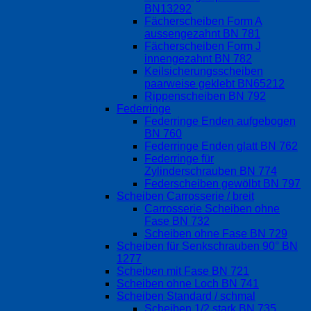
BN13292
Fächerscheiben Form A
aussengezahnt BN 781
Fächerscheiben Form J
innengezahnt BN 782
Keilsicherungsscheiben
paarweise geklebt BN65212
Rippenscheiben BN 792
Federringe
Federringe Enden aufgebogen
BN 760
Federringe Enden glatt BN 762
Federringe für
Zylinderschrauben BN 774
Federscheiben gewölbt BN 797
Scheiben Carrosserie / breit
Carrosserie Scheiben ohne
Fase BN 732
Scheiben ohne Fase BN 729
Scheiben für Senkschrauben 90° BN
1277
Scheiben mit Fase BN 721
Scheiben ohne Loch BN 741
Scheiben Standard / schmal
Scheiben 1/2 stark BN 735