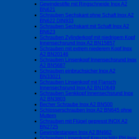
Gewindestifte mit Ringschneide Inox A2
BN621
Schrauben Sechskant ohne Schaft Inox A2
BN622 DIN933
Schrauben Sechskant mit Schaft Inox A2
BN623
Schrauben Zylinderkopf mit niedrigem Kopf
Innensechsrund Inox A2 BN15857
Schrauben mit extrem niederem Kopf Inox
A2 BN20146
Schrauben Linsenkopf Innensechsrund Inox
A2 BN5687
Schrauben einbruchsicher Inox A2
BN33021
Schrauben Linsenkopf mit Flansch
Innensechsrund Inox A2 BN10649
Schrauben Senkkopf Innensechsrund Inox
A2 BN3803
Becher Schraube Inox A2 BN500
Schlosserschrauben Inox A2 BN645 ohne
Muttern
Schrauben mit Flügel gepresst INOX A2
BN2725
Gewindestangen Inox A2 BN662
Schrauben Linsenkopf Kreuzschlitz PH Inox