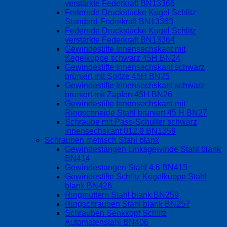
verstärkte Federkraft BN13366
Federnde Druckstücke Kugel Schlitz
Standard-Federkraft BN13363
Federnde Druckstücke Kugel Schlitz
verstärkte Federkraft BN13364
Gewindestifte Innensechskant mit
Kegelkuppe schwarz 45H BN24
Gewindestifte Innensechskant schwarz
brüniert mit Spitze 45H BN25
Gewindestifte Innensechskant schwarz
brüniert mit Zapfen 45H BN26
Gewindestifte Innensechskant mit
Ringschneide Stahl brüniert 45 H BN27
Schraube mit Pass-Schulter schwarz
Innensechskant 012.9 BN1359
Schrauben metrisch Stahl blank
Gewindestangen Linksgewinde Stahl blank
BN414
Gewindestangen Stahl 4.6 BN413
Gewindestifte Schlitz Kegelkuppe Stahl
blank BN426
Ringmuttern Stahl blank BN259
Ringschrauben Stahl blank BN257
Schrauben Senkkopf Schlitz
Automatenstahl BN406