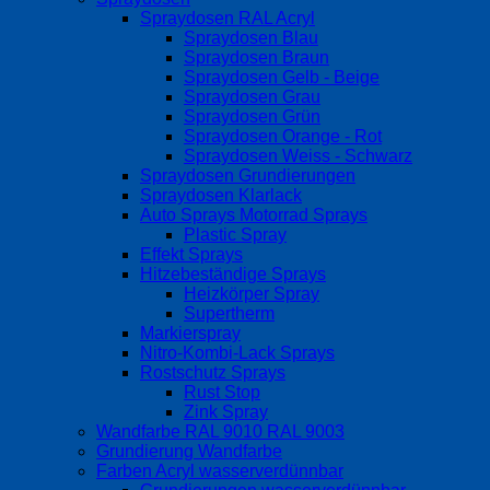
Spraydosen RAL Acryl
Spraydosen Blau
Spraydosen Braun
Spraydosen Gelb - Beige
Spraydosen Grau
Spraydosen Grün
Spraydosen Orange - Rot
Spraydosen Weiss - Schwarz
Spraydosen Grundierungen
Spraydosen Klarlack
Auto Sprays Motorrad Sprays
Plastic Spray
Effekt Sprays
Hitzebeständige Sprays
Heizkörper Spray
Supertherm
Markierspray
Nitro-Kombi-Lack Sprays
Rostschutz Sprays
Rust Stop
Zink Spray
Wandfarbe RAL 9010 RAL 9003
Grundierung Wandfarbe
Farben Acryl wasserverdünnbar