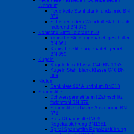
Federkeile Passfedern Scheibenfedern
Woodruff
Federkeile Stahl blank rundstirnig BN
870
Scheibenfedern Woodruff Stahl blank
halbrund BN 873
Konische Stifte Toleranz h10
konische Stifte ungehärtet, geschliffen
BN 861
Konische Stifte ungehärtet, gedreht
BN 859
Kugeln
Kugeln Inox Klasse G40 BN 1353
Kugeln Stahl blank Klasse G40 BN
869
Nieten
Senkniete 90° Aluminium BN318
Spannstifte
Schwerspannstifte mit Zahnschlitz
federstahl BN 879
Spannstifte schwere Ausführung BN
876
Spiral Spannstifte INOX
Regelausführung BN1351
Spiral Spannstifte Regelausführung