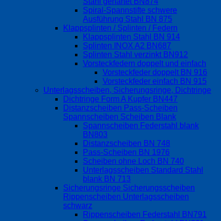
Stahl gehärtet BN874
Spiral-Spannstifte schwere
Ausführung Stahl BN 875
Klappsplinten / Splinten / Federn
Klappsplinten Stahl BN 914
Splinten INOX A2 BN687
Splinten Stahl verzinkt BN912
Vorsteckfedern doppelt und einfach
Vorsteckfeder doppelt BN 916
Vorsteckfeder einfach BN 915
Unterlagsscheiben, Sicherungsringe, Dichtringe
Dichtringe Form A Kupfer BN447
Distanzscheiben Pass-Scheiben
Spannscheiben Scheiben Blank
Spannscheiben Federstahl blank
BN803
Distanzscheiben BN 748
Pass-Scheiben BN 1976
Scheiben ohne Loch BN 740
Unterlagsscheiben Standard Stahl
blank BN 713
Sicherungsringe Sicherungsscheiben
Rippenscheiben Unterlagsscheiben
schwarz
Rippenscheiben Federstahl BN791