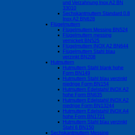
und Verzahnung Inox A2 BN
33010
Sechskantmuttern Standard 0.8
Inox A2 BN628
Flügelmuttern
Flügelmuttern Messing BN524
Flügelmuttern messing
vernickelt BN525
Flügelmuttern INOX A2 BN644
Flügelmuttern Stahl blau
verzinkt BN208
Hutmuttern
Hutmuttern Stahl blank hohe
Form BN149
Hutmuttern Stahl blau verzinkt
niedrige Form BN154
Hutmuttern Edelstahl/ INOX A2
hohe Form BN635
Hutmuttern Edelstahl/ INOX A2
niedrige Form BN13244
Hutmuttern Edelstahl/ INOX A4
hohe Form BN1721
Hutmuttern Stahl blau verzinkt
Stahl 6 BN150
Sechskantmuttern Messing