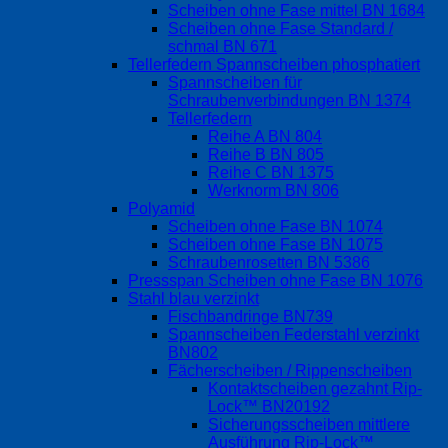
Scheiben ohne Fase mittel BN 1684
Scheiben ohne Fase Standard /
schmal BN 671
Tellerfedern Spannscheiben phosphatiert
Spannscheiben für
Schraubenverbindungen BN 1374
Tellerfedern
Reihe A BN 804
Reihe B BN 805
Reihe C BN 1375
Werknorm BN 806
Polyamid
Scheiben ohne Fase BN 1074
Scheiben ohne Fase BN 1075
Schraubenrosetten BN 5386
Pressspan Scheiben ohne Fase BN 1076
Stahl blau verzinkt
Fischbandringe BN739
Spannscheiben Federstahl verzinkt
BN802
Fächerscheiben / Rippenscheiben
Kontaktscheiben gezahnt Rip-
Lock™ BN20192
Sicherungsscheiben mittlere
Ausführung Rip-Lock™