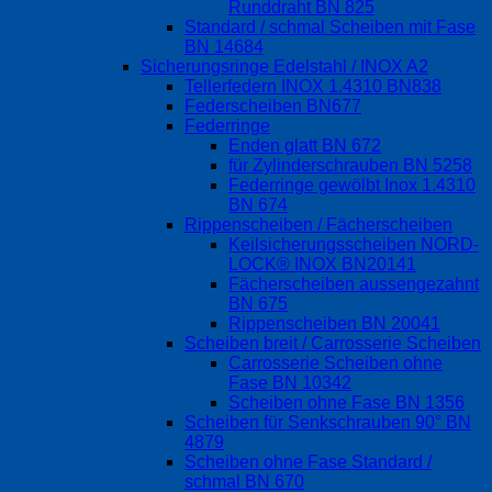
Runddraht BN 825
Standard / schmal Scheiben mit Fase
BN 14684
Sicherungsringe Edelstahl / INOX A2
Tellerfedern INOX 1.4310 BN838
Federscheiben BN677
Federringe
Enden glatt BN 672
für Zylinderschrauben BN 5258
Federringe gewölbt Inox 1.4310
BN 674
Rippenscheiben / Fächerscheiben
Keilsicherungsscheiben NORD-
LOCK® INOX BN20141
Fächerscheiben aussengezahnt
BN 675
Rippenscheiben BN 20041
Scheiben breit / Carrosserie Scheiben
Carrosserie Scheiben ohne
Fase BN 10342
Scheiben ohne Fase BN 1356
Scheiben für Senkschrauben 90° BN
4879
Scheiben ohne Fase Standard /
schmal BN 670