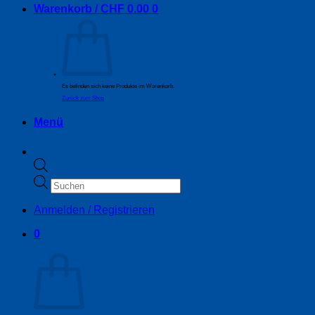
Warenkorb /
CHF
0.00
0
Es befinden sich keine Produkte im Warenkorb.
Zurück zum Shop
Menü
Products
search
Anmelden / Registrieren
0
Warenkorb