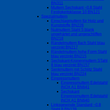
BN311
Muttern Sechskant ~0.8 Stahl
Festigkeitsklasse 10 BN121
Spezialmuttern
Einschlagmuttern für Holz und
Kunststoffe BN226
Nutmuttern Stahl 5 blank
ungehärtet und ungeschliffen
BN218
Rändelmuttern flach Stahl blau
verzinkt BN217
Rändelmuttern hohe Form Stahl
blau verzinkt BN215
Sechskant-Kronenmuttern STahl
8 blau verzinkt BN157
Senkmuttern mit Schlitz Stahl
blau verzinkt BN224
Einpressmuttern
Einpressmuttern Edelstahl/
INOX A1 BN641
Sechskant
Einpressmuttern Edelstahl/
INOX A1 BN640
Linksgewinde Standard ~0.8
Stahl 8 BN139