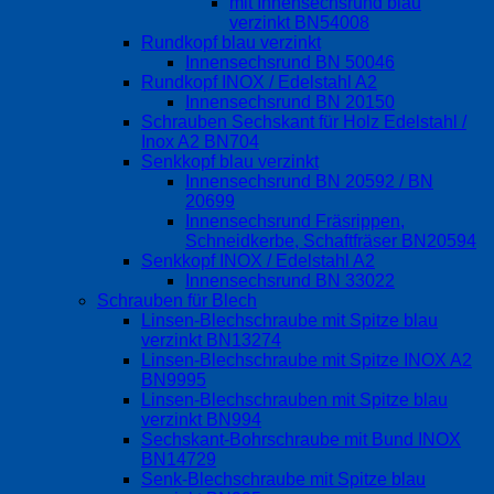
mit Innensechsrund blau
verzinkt BN54008
Rundkopf blau verzinkt
Innensechsrund BN 50046
Rundkopf INOX / Edelstahl A2
Innensechsrund BN 20150
Schrauben Sechskant für Holz Edelstahl /
Inox A2 BN704
Senkkopf blau verzinkt
Innensechsrund BN 20592 / BN
20699
Innensechsrund Fräsrippen,
Schneidkerbe, Schaftfräser BN20594
Senkkopf INOX / Edelstahl A2
Innensechsrund BN 33022
Schrauben für Blech
Linsen-Blechschraube mit Spitze blau
verzinkt BN13274
Linsen-Blechschraube mit Spitze INOX A2
BN9995
Linsen-Blechschrauben mit Spitze blau
verzinkt BN994
Sechskant-Bohrschraube mit Bund INOX
BN14729
Senk-Blechschraube mit Spitze blau