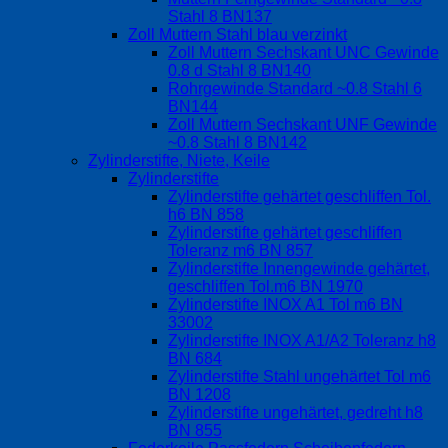
Stahl 8 BN137
Zoll Muttern Stahl blau verzinkt
Zoll Muttern Sechskant UNC Gewinde
0.8 d Stahl 8 BN140
Rohrgewinde Standard ~0.8 Stahl 6
BN144
Zoll Muttern Sechskant UNF Gewinde
~0.8 Stahl 8 BN142
Zylinderstifte, Niete, Keile
Zylinderstifte
Zylinderstifte gehärtet geschliffen Tol.
h6 BN 858
Zylinderstifte gehärtet geschliffen
Toleranz m6 BN 857
Zylinderstifte Innengewinde gehärtet,
geschliffen Tol.m6 BN 1970
Zylinderstifte INOX A1 Tol m6 BN
33002
Zylinderstifte INOX A1/A2 Toleranz h8
BN 684
Zylinderstifte Stahl ungehärtet Tol m6
BN 1208
Zylinderstifte ungehärtet, gedreht h8
BN 855